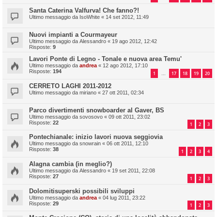
Santa Caterina Valfurva! Che fanno?!
Ultimo messaggio da
IsoWhite
«
14 set 2012, 11:49
Nuovi impianti a Courmayeur
Ultimo messaggio da
Alessandro
«
19 ago 2012, 12:42
Risposte:
9
Lavori Ponte di Legno - Tonale e nuova area Temu'
Ultimo messaggio da
andrea
«
12 ago 2012, 17:10
Risposte:
194
1
17
18
19
20
…
CERRETO LAGHI 2011-2012
Ultimo messaggio da
miriano
«
27 ott 2011, 02:34
Parco divertimenti snowboarder al Gaver, BS
Ultimo messaggio da
sovosovo
«
09 ott 2011, 23:02
Risposte:
22
1
2
3
Pontechianale: inizio lavori nuova seggiovia
Ultimo messaggio da
snowrain
«
06 ott 2011, 12:10
Risposte:
38
1
2
3
4
Alagna cambia (in meglio?)
Ultimo messaggio da
Alessandro
«
19 set 2011, 22:08
Risposte:
27
1
2
3
Dolomitisuperski possibili sviluppi
Ultimo messaggio da
andrea
«
04 lug 2011, 23:22
Risposte:
29
1
2
3