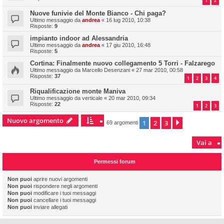
1
2
Nuove funivie del Monte Bianco - Chi paga?
Ultimo messaggio da
andrea
«
16 lug 2010, 10:38
Risposte:
9
impianto indoor ad Alessandria
Ultimo messaggio da
andrea
«
17 giu 2010, 16:48
Risposte:
5
Cortina: Finalmente nuovo collegamento 5 Torri - Falzarego
Ultimo messaggio da
Marcello Desenzani
«
27 mar 2010, 00:58
Risposte:
37
1
2
3
4
Riqualificazione monte Maniva
Ultimo messaggio da
verticale
«
20 mar 2010, 09:34
Risposte:
22
1
2
3
Nuovo argomento
1
2
3
Prossimo
69 argomenti
Vai a
Permessi forum
Non puoi
aprire nuovi argomenti
Non puoi
rispondere negli argomenti
Non puoi
modificare i tuoi messaggi
Non puoi
cancellare i tuoi messaggi
Non puoi
inviare allegati