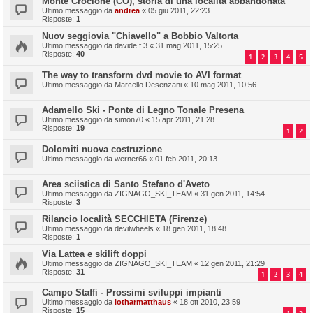
Monte Crocione (CO), storia di una località abbandonata
Ultimo messaggio da
andrea
«
05 giu 2011, 22:23
Risposte:
1
Nuov seggiovia "Chiavello" a Bobbio Valtorta
Ultimo messaggio da
davide f 3
«
31 mag 2011, 15:25
Risposte:
40
1
2
3
4
5
The way to transform dvd movie to AVI format
Ultimo messaggio da
Marcello Desenzani
«
10 mag 2011, 10:56
Adamello Ski - Ponte di Legno Tonale Presena
Ultimo messaggio da
simon70
«
15 apr 2011, 21:28
Risposte:
19
1
2
Dolomiti nuova costruzione
Ultimo messaggio da
werner66
«
01 feb 2011, 20:13
Area sciistica di Santo Stefano d'Aveto
Ultimo messaggio da
ZIGNAGO_SKI_TEAM
«
31 gen 2011, 14:54
Risposte:
3
Rilancio località SECCHIETA (Firenze)
Ultimo messaggio da
devilwheels
«
18 gen 2011, 18:48
Risposte:
1
Via Lattea e skilift doppi
Ultimo messaggio da
ZIGNAGO_SKI_TEAM
«
12 gen 2011, 21:29
Risposte:
31
1
2
3
4
Campo Staffi - Prossimi sviluppi impianti
Ultimo messaggio da
lotharmatthaus
«
18 ott 2010, 23:59
Risposte:
15