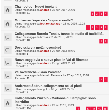
Risposte:
3
Champoluc - Nuovi impianti
Ultimo messaggio da
andrea
«
30 gen 2017, 22:30
Risposte:
31
1
2
3
4
Monterosa Superski - Sogno o realta'?
Ultimo messaggio da
lotharmatthaus
«
15 lug 2015, 12:24
Risposte:
43
1
2
3
4
5
Collegamento Bormio-Tonale, fanno lo studio di fattibilità..
Ultimo messaggio da
breski
«
21 dic 2013, 20:29
Risposte:
10
1
2
Dove sciare a metà novembre?
Ultimo messaggio da
andrea
«
26 ago 2013, 08:16
Risposte:
1
Nuova seggiovia e nuove piste in Val di Rhemes
Ultimo messaggio da
andrea
«
25 ago 2013, 23:23
Risposte:
3
Valsavarenche - Gran Paradiso
Ultimo messaggio da
Marcello Desenzani
«
27 apr 2013, 23:51
Risposte:
11
1
2
Andermatt-Sedrun collegamento sci ai piedi
Ultimo messaggio da
angelo
«
06 gen 2013, 22:35
Risposte:
2
Collegamento Pinzolo - Madonna di Campiglio: sono
inorridito
Ultimo messaggio da
andrea
«
23 set 2012, 13:21
Risposte:
152
1
13
14
15
16
…