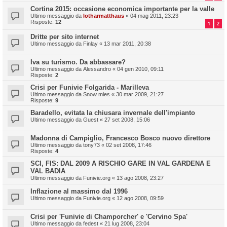
Cortina 2015: occasione economica importante per la valle
Ultimo messaggio da
lotharmatthaus
«
04 mag 2011, 23:23
Risposte:
12
1
2
Dritte per sito internet
Ultimo messaggio da
Finlay
«
13 mar 2011, 20:38
Iva su turismo. Da abbassare?
Ultimo messaggio da
Alessandro
«
04 gen 2010, 09:11
Risposte:
2
Crisi per Funivie Folgarida - Marilleva
Ultimo messaggio da
Snow mies
«
30 mar 2009, 21:27
Risposte:
9
Baradello, evitata la chiusara invernale dell'impianto
Ultimo messaggio da
Guest
«
27 set 2008, 15:06
Madonna di Campiglio, Francesco Bosco nuovo direttore
Ultimo messaggio da
tony73
«
02 set 2008, 17:46
Risposte:
4
SCI, FIS: DAL 2009 A RISCHIO GARE IN VAL GARDENA E
VAL BADIA
Ultimo messaggio da
Funivie.org
«
13 ago 2008, 23:27
Inflazione al massimo dal 1996
Ultimo messaggio da
Funivie.org
«
12 ago 2008, 09:59
Crisi per 'Funivie di Champorcher' e 'Cervino Spa'
Ultimo messaggio da
fedest
«
21 lug 2008, 23:04