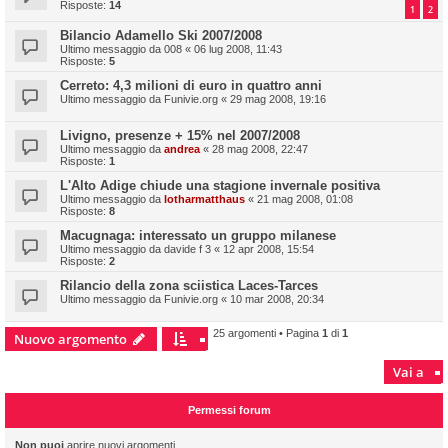
Risposte:
14
1
2
Bilancio Adamello Ski 2007/2008
Ultimo messaggio da
008
«
06 lug 2008, 11:43
Risposte:
5
Cerreto: 4,3 milioni di euro in quattro anni
Ultimo messaggio da
Funivie.org
«
29 mag 2008, 19:16
Livigno, presenze + 15% nel 2007/2008
Ultimo messaggio da
andrea
«
28 mag 2008, 22:47
Risposte:
1
L'Alto Adige chiude una stagione invernale positiva
Ultimo messaggio da
lotharmatthaus
«
21 mag 2008, 01:08
Risposte:
8
Macugnaga: interessato un gruppo milanese
Ultimo messaggio da
davide f 3
«
12 apr 2008, 15:54
Risposte:
2
Rilancio della zona sciistica Laces-Tarces
Ultimo messaggio da
Funivie.org
«
10 mar 2008, 20:34
25 argomenti • Pagina
1
di
1
Nuovo argomento
Vai a
Permessi forum
Non puoi
aprire nuovi argomenti