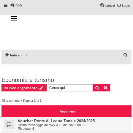
FAQ
Iscriviti
Login
T
o
g
Forum DoveSciare.it - Discussioni su
g
l
località sciistiche, impianti a fune, piste, sci
e
n
e materiali
a
v
i
g
a
C
Indice
t
i
e
o
n
r
c
Economia e turismo
a
Cerca
Ricerca avan
Nuovo argomento
25 argomenti • Pagina
1
di
1
Argomenti
Voucher Ponte di Legno Tonale 2024/2025
Ultimo messaggio da
roxy
«
13 dic 2023, 08:02
Risposte:
9