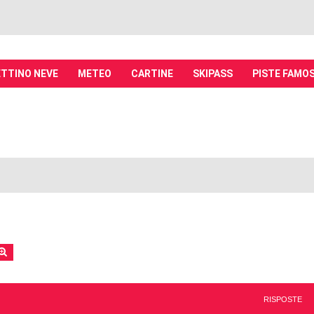
TTINO NEVE
METEO
CARTINE
SKIPASS
PISTE FAMO
it - Discussioni su località sciistiche,
piste, sci e materiali
tiche, piste sci, funivie e molto altro
rca
Ricerca avanzata
RISPOSTE