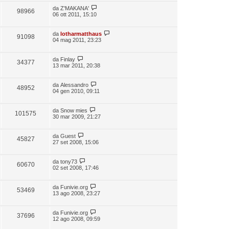
da
Z'MAKANA'
98966
06 ott 2011, 15:10
da
lotharmatthaus
91098
04 mag 2011, 23:23
da
Finlay
34377
13 mar 2011, 20:38
da
Alessandro
48952
04 gen 2010, 09:11
da
Snow mies
101575
30 mar 2009, 21:27
da
Guest
45827
27 set 2008, 15:06
da
tony73
60670
02 set 2008, 17:46
da
Funivie.org
53469
13 ago 2008, 23:27
da
Funivie.org
37696
12 ago 2008, 09:59