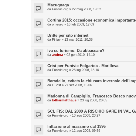
Macugnaga
da
Funivie.org
» 22 mag 2008, 19:32
Cortina 2015: occasione economica importante 
da
omeuro
» 16 feb 2009, 17:09
Dritte per sito internet
da
Finlay
» 13 mar 2011, 20:38
Iva su turismo. Da abbassare?
da
andrea
» 02 gen 2010, 14:10
Crisi per Funivie Folgarida - Marilleva
da
Funivie.org
» 28 lug 2008, 18:10
Baradello, evitata la chiusara invernale dell'im
da
Guest
» 27 set 2008, 15:06
Madonna di Campiglio, Francesco Bosco nuovo
da
lotharmatthaus
» 23 lug 2008, 20:05
SCI, FIS: DAL 2009 A RISCHIO GARE IN VAL
da
Funivie.org
» 13 ago 2008, 23:27
Inflazione al massimo dal 1996
da
Funivie.org
» 12 ago 2008, 09:59