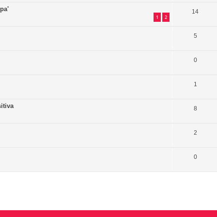
pa'
14
1
2
5
0
1
itiva
8
2
0