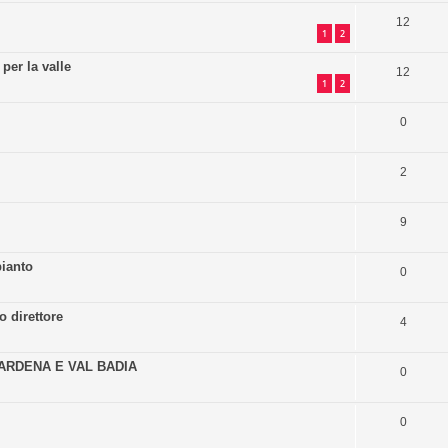
12
1
2
per la valle
12
1
2
0
2
9
pianto
0
 direttore
4
 GARDENA E VAL BADIA
0
0