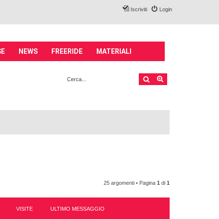
Iscriviti
Login
SE
NEWS
FREERIDE
MATERIALI
Cerca
Ricerca avanzata
25 argomenti • Pagina
1
di
1
VISITE
ULTIMO MESSAGGIO