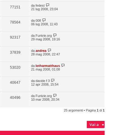
da
fedest
77151
21 lug 2008, 23:04
da
008
78564
06 lug 2008, 11:43
da
Funivie.org
92317
29 mag 2008, 19:16
da
andrea
37839
28 mag 2008, 22:47
da
lotharmatthaus
53020
21 mag 2008, 01:08
da
davide f 3
40647
12 apr 2008, 15:54
da
Funivie.org
40496
10 mar 2008, 20:34
25 argomenti • Pagina
1
di
1
Vai a