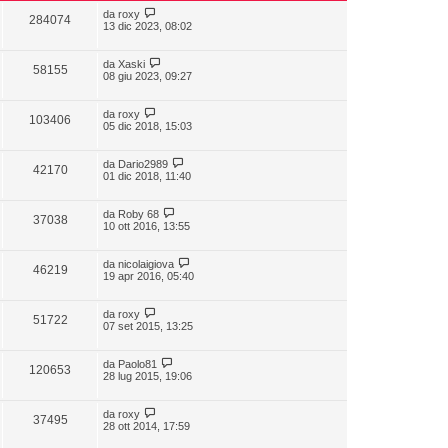
da
roxy
284074
13 dic 2023, 08:02
da
Xaski
58155
08 giu 2023, 09:27
da
roxy
103406
05 dic 2018, 15:03
da
Dario2989
42170
01 dic 2018, 11:40
da
Roby 68
37038
10 ott 2016, 13:55
da
nicolaigiova
46219
19 apr 2016, 05:40
da
roxy
51722
07 set 2015, 13:25
da
Paolo81
120653
28 lug 2015, 19:06
da
roxy
37495
28 ott 2014, 17:59