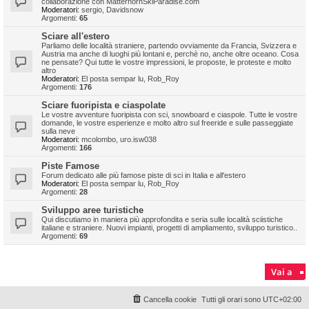
collaborazione con MatterhornSkiParadise.com
Moderatori:
sergio
,
Davidsnow
Argomenti:
65
Sciare all'estero
Parliamo delle località straniere, partendo ovviamente da Francia, Svizzera e
Austria ma anche di luoghi più lontani e, perchè no, anche oltre oceano. Cosa
ne pensate? Qui tutte le vostre impressioni, le proposte, le proteste e molto
altro
Moderatori:
El posta sempar lu
,
Rob_Roy
Argomenti:
176
Sciare fuoripista e ciaspolate
Le vostre avventure fuoripista con sci, snowboard e ciaspole. Tutte le vostre
domande, le vostre esperienze e molto altro sul freeride e sulle passeggiate
sulla neve
Moderatori:
mcolombo
,
uro.isw038
Argomenti:
166
Piste Famose
Forum dedicato alle più famose piste di sci in Italia e all'estero
Moderatori:
El posta sempar lu
,
Rob_Roy
Argomenti:
28
Sviluppo aree turistiche
Qui discutiamo in maniera più approfondita e seria sulle località sciistiche
italiane e straniere. Nuovi impianti, progetti di ampliamento, sviluppo turistico..
Argomenti:
69
Vai a
Cancella cookie
Tutti gli orari sono
UTC+02:00