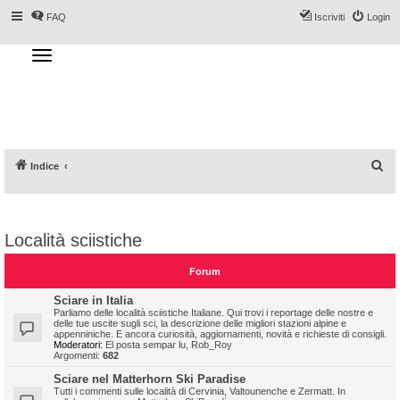
FAQ
Iscriviti
Login
T
o
g
Forum DoveSciare.it - Discussioni su
g
l
località sciistiche, impianti a fune, piste, sci
e
n
e materiali
a
v
i
g
a
C
Indice
t
i
e
o
n
r
c
Località sciistiche
a
Forum
Sciare in Italia
Parliamo delle località sciistiche Italiane. Qui trovi i reportage delle nostre e
delle tue uscite sugli sci, la descrizione delle migliori stazioni alpine e
appenniniche. E ancora curiosità, aggiornamenti, novità e richieste di consigli.
Moderatori:
El posta sempar lu
,
Rob_Roy
Argomenti:
682
Sciare nel Matterhorn Ski Paradise
Tutti i commenti sulle località di Cervinia, Valtounenche e Zermatt. In