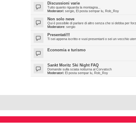
Discussioni varie
Tutto quanto riguarda la montagna...
Moderatori:
sergio
,
El posta sempar lu
,
Rob_Roy
Non solo neve
Qui è possibile di parlare di altro senza che si debba per fo
Moderatore:
sergio
Presentati!!!
Ti sei appena iscritto e vuoi presentarti o sei un vecchio ute
Economia e turismo
Sankt Moritz Ski Night FAQ
Domande sulla sciata notturna al Corvatsch
Moderatori:
El posta sempar lu
,
Rob_Roy