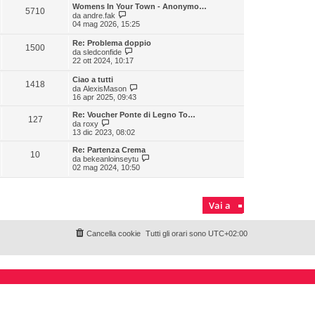
i
Womens In Your Town - Anonymo…
5710
u
V
da
andre.fak
l
e
04 mag 2026, 15:25
t
d
i
i
Re: Problema doppio
m
1500
u
V
da
sledconfide
o
l
e
22 ott 2024, 10:17
m
t
d
e
i
i
s
Ciao a tutti
m
1418
u
s
V
da
AlexisMason
o
l
a
e
16 apr 2025, 09:43
m
t
g
d
e
i
g
i
Re: Voucher Ponte di Legno To…
s
m
127
i
u
V
da
roxy
s
o
o
l
e
13 dic 2023, 08:02
a
m
t
d
g
e
i
i
g
Re: Partenza Crema
s
10
m
u
i
V
da
bekeanloinseytu
s
o
l
o
e
02 mag 2024, 10:50
a
m
t
d
g
e
i
i
g
s
m
u
i
s
o
l
o
Vai a
a
m
t
g
e
i
g
s
m
i
s
Cancella cookie
Tutti gli orari sono
o
UTC+02:00
o
a
m
g
e
g
s
i
s
o
a
g
g
i
o