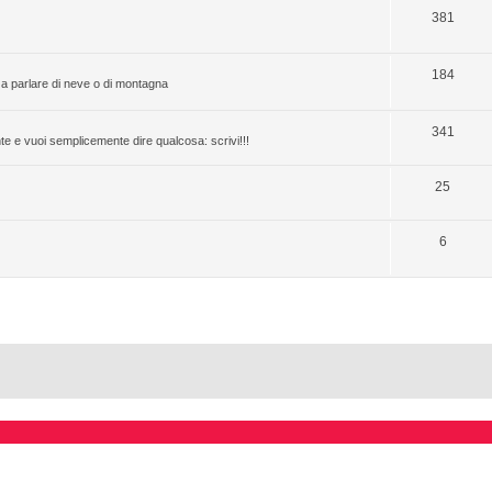
381
184
rza parlare di neve o di montagna
341
nte e vuoi semplicemente dire qualcosa: scrivi!!!
25
6