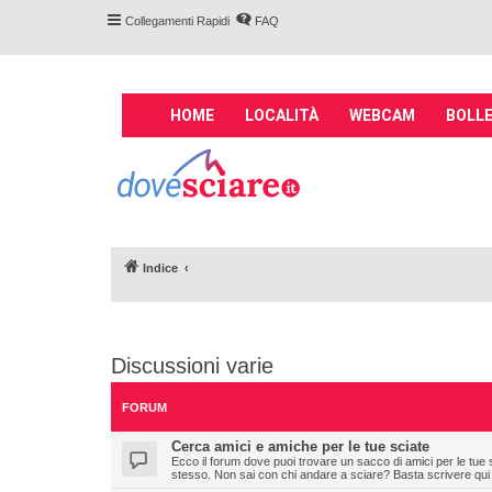
Collegamenti Rapidi
FAQ
M
HOME
LOCALITÀ
WEBCAM
BOLLE
a
i
Forum DoveSciare.
n
impianti a fune, 
n
Parliamo nel forum di località sciis
a
v
Indice
i
g
a
t
Discussioni varie
i
o
FORUM
n
Cerca amici e amiche per le tue sciate
Ecco il forum dove puoi trovare un sacco di amici per le tue 
stesso. Non sai con chi andare a sciare? Basta scrivere qui