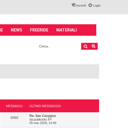
Iscriviti
Login
SE
NEWS
FREERIDE
MATERIALI
Cerca
Ricerca avanzata
MESSAGGI
ULTIMO MESSAGGIO
Re: San Cassiano
3060
V
da
publictofu
e
05 mar 2026, 14:40
d