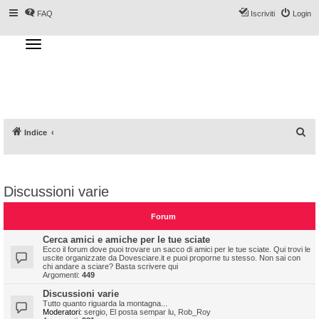
FAQ
Iscriviti
Login
T
o
g
Forum DoveSciare.it - Discussioni su
g
l
località sciistiche, impianti a fune, piste, sci
e
n
e materiali
a
v
i
g
a
C
Indice
t
i
e
o
n
r
c
Discussioni varie
a
Forum
Cerca amici e amiche per le tue sciate
Ecco il forum dove puoi trovare un sacco di amici per le tue sciate. Qui trovi le
uscite organizzate da Dovesciare.it e puoi proporne tu stesso. Non sai con
chi andare a sciare? Basta scrivere qui
Argomenti:
449
Discussioni varie
Tutto quanto riguarda la montagna...
Moderatori:
sergio
,
El posta sempar lu
,
Rob_Roy