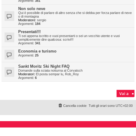
Argomenti:
381
Non solo neve
Qui è possibile di parlare di altro senza che si debba per forza parlare di neve
o di montagna
Moderatore:
sergio
Argomenti:
184
Presentati!!!
Ti sei appena iscritto e vuoi presentarti o sei un vecchio utente e vuoi
semplicemente dire qualcosa: scrivi!!!
Argomenti:
341
Economia e turismo
Argomenti:
25
Sankt Moritz Ski Night FAQ
Domande sulla sciata notturna al Corvatsch
Moderatori:
El posta sempar lu
,
Rob_Roy
Argomenti:
6
Vai a
Cancella cookie
Tutti gli orari sono
UTC+02:00