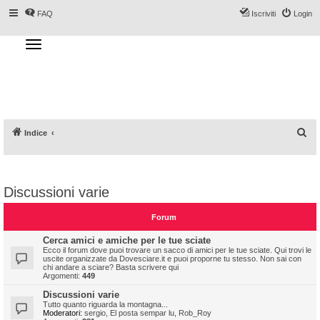
FAQ
Iscriviti
Login
T
o
g
Forum DoveSciare.it - Discussioni su
g
l
località sciistiche, impianti a fune, piste, sci
e
n
e materiali
a
v
i
g
a
C
Indice
t
i
e
o
n
r
c
Discussioni varie
a
Forum
Cerca amici e amiche per le tue sciate
Ecco il forum dove puoi trovare un sacco di amici per le tue sciate. Qui trovi le
uscite organizzate da Dovesciare.it e puoi proporne tu stesso. Non sai con
chi andare a sciare? Basta scrivere qui
Argomenti:
449
Discussioni varie
Tutto quanto riguarda la montagna...
Moderatori:
sergio
,
El posta sempar lu
,
Rob_Roy