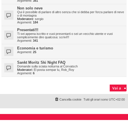
Argomenti:
381
Non solo neve
Qui è possibile di parlare di altro senza che si debba per forza parlare di neve
o di montagna
Moderatore:
sergio
Argomenti:
184
Presentati!!!
Ti sei appena iscritto e vuoi presentarti o sei un vecchio utente e vuoi
semplicemente dire qualcosa: scrivi!!!
Argomenti:
341
Economia e turismo
Argomenti:
25
Sankt Moritz Ski Night FAQ
Domande sulla sciata notturna al Corvatsch
Moderatori:
El posta sempar lu
,
Rob_Roy
Argomenti:
6
Vai a
Cancella cookie
Tutti gli orari sono
UTC+02:00