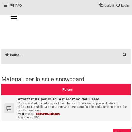
FAQ
Iscriviti
Login
T
o
g
Forum DoveSciare.it - Discussioni su
g
l
località sciistiche, impianti a fune, piste, sci
e
n
e materiali
a
v
i
g
a
C
Indice
t
i
e
o
n
r
c
Materiali per lo sci e snowboard
a
Forum
Attrezzatura per lo sci e mercatino dell'usato
Parliamo di attrezzatura per lo sci. In questa sezione è possibile dare e
chiedere consigli e anche comprare o vendere l'equipaggiamento per lo sci e
per la montagna
Moderatore:
lotharmatthaus
Argomenti:
310