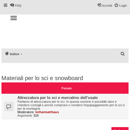
FAQ
Iscriviti
Login
T
o
g
Forum DoveSciare.it - Discussioni su
g
l
località sciistiche, impianti a fune, piste, sci
e
n
e materiali
a
v
i
g
a
C
Indice
t
i
e
o
n
r
c
Materiali per lo sci e snowboard
a
Forum
Attrezzatura per lo sci e mercatino dell'usato
Parliamo di attrezzatura per lo sci. In questa sezione è possibile dare e
chiedere consigli e anche comprare o vendere l'equipaggiamento per lo sci e
per la montagna
Moderatore:
lotharmatthaus
Argomenti:
310