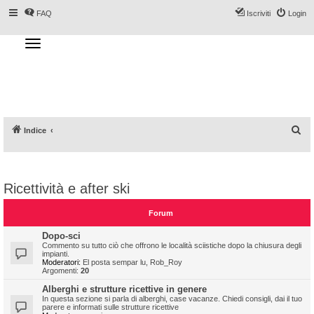
FAQ
Iscriviti
Login
T
o
g
Forum DoveSciare.it - Discussioni su
g
l
località sciistiche, impianti a fune, piste, sci
e
n
e materiali
a
v
i
g
a
C
Indice
t
i
e
o
n
r
c
Ricettività e after ski
a
Forum
Dopo-sci
Commento su tutto ciò che offrono le località sciistiche dopo la chiusura degli
impianti.
Moderatori:
El posta sempar lu
,
Rob_Roy
Argomenti:
20
Alberghi e strutture ricettive in genere
In questa sezione si parla di alberghi, case vacanze. Chiedi consigli, dai il tuo
parere e informati sulle strutture ricettive