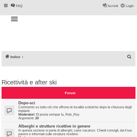
FAQ
Iscriviti
Login
T
o
g
Forum DoveSciare.it - Discussioni su
g
l
località sciistiche, impianti a fune, piste, sci
e
n
e materiali
a
v
i
g
a
C
Indice
t
i
e
o
n
r
c
Ricettività e after ski
a
Forum
Dopo-sci
Commento su tutto ciò che offrono le località sciistiche dopo la chiusura degli
impianti.
Moderatori:
El posta sempar lu
,
Rob_Roy
Argomenti:
20
Alberghi e strutture ricettive in genere
In questa sezione si parla di alberghi, case vacanze. Chiedi consigli, dai il tuo
parere e informati sulle strutture ricettive