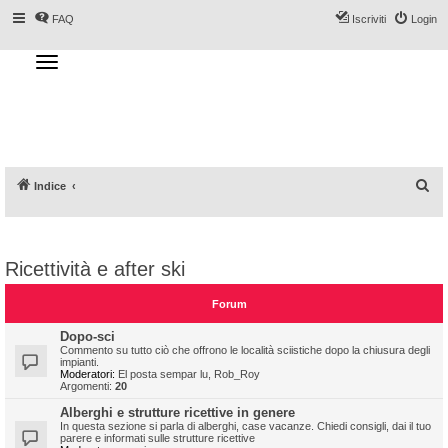
FAQ
Iscriviti
Login
T
o
g
Forum DoveSciare.it - Discussioni su
g
l
località sciistiche, impianti a fune, piste, sci
e
n
e materiali
a
v
i
g
a
C
Indice
t
i
e
o
n
r
c
Ricettività e after ski
a
Forum
Dopo-sci
Commento su tutto ciò che offrono le località sciistiche dopo la chiusura degli
impianti.
Moderatori:
El posta sempar lu
,
Rob_Roy
Argomenti:
20
Alberghi e strutture ricettive in genere
In questa sezione si parla di alberghi, case vacanze. Chiedi consigli, dai il tuo
parere e informati sulle strutture ricettive