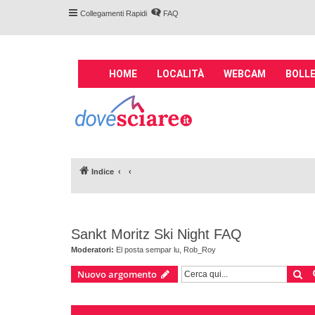
Collegamenti Rapidi
FAQ
M
HOME
LOCALITÀ
WEBCAM
BOLLE
a
i
Forum DoveSciare.
n
impianti a fune, 
n
Parliamo nel forum di località sciis
a
v
Indice
i
g
a
t
Sankt Moritz Ski Night FAQ
i
o
Moderatori:
El posta sempar lu
,
Rob_Roy
n
Ce
Nuovo argomento