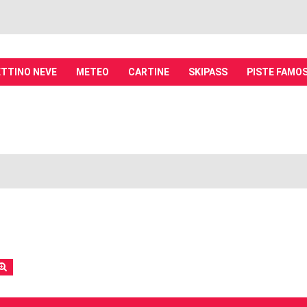
TTINO NEVE
METEO
CARTINE
SKIPASS
PISTE FAMO
it - Discussioni su località sciistiche,
piste, sci e materiali
tiche, piste sci, funivie e molto altro
rca
Ricerca avanzata