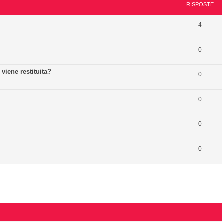
RISPOSTE
4
0
viene restituita?
0
0
0
0