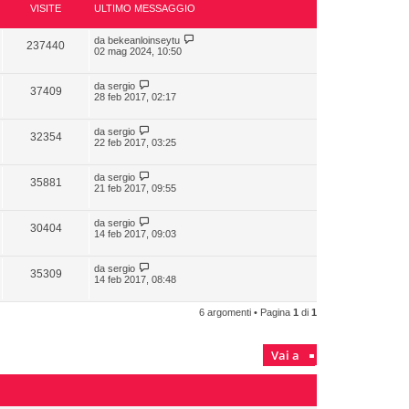
VISITE
ULTIMO MESSAGGIO
da
bekeanloinseytu
237440
02 mag 2024, 10:50
da
sergio
37409
28 feb 2017, 02:17
da
sergio
32354
22 feb 2017, 03:25
da
sergio
35881
21 feb 2017, 09:55
da
sergio
30404
14 feb 2017, 09:03
da
sergio
35309
14 feb 2017, 08:48
6 argomenti • Pagina
1
di
1
Vai a