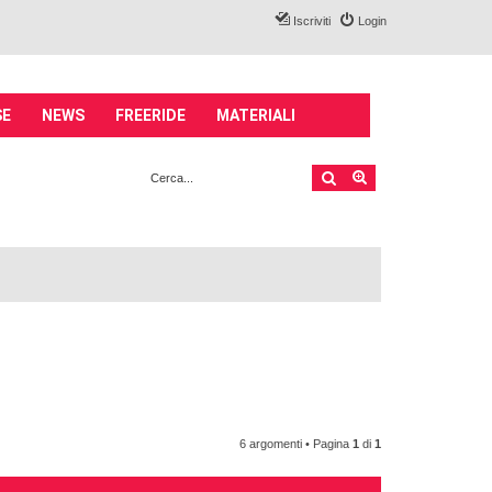
Iscriviti
Login
SE
NEWS
FREERIDE
MATERIALI
Cerca
Ricerca avanzata
6 argomenti • Pagina
1
di
1