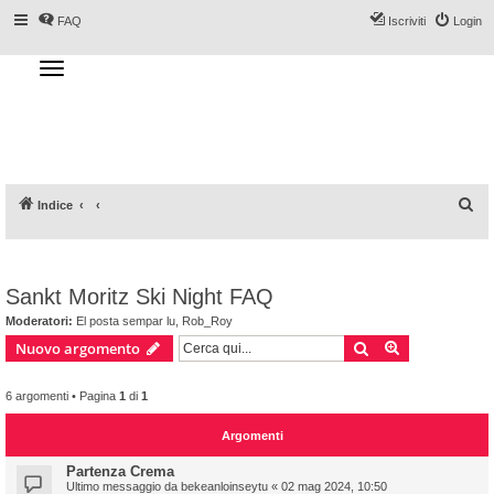
FAQ
Iscriviti
Login
T
o
g
Forum DoveSciare.it - Discussioni su
g
l
località sciistiche, impianti a fune, piste, sci
e
n
e materiali
a
v
i
g
a
C
Indice
t
i
e
o
n
r
c
Sankt Moritz Ski Night FAQ
a
Moderatori:
El posta sempar lu
,
Rob_Roy
Cerca
Ricerca avan
Nuovo argomento
6 argomenti • Pagina
1
di
1
Argomenti
Partenza Crema
Ultimo messaggio da
bekeanloinseytu
«
02 mag 2024, 10:50