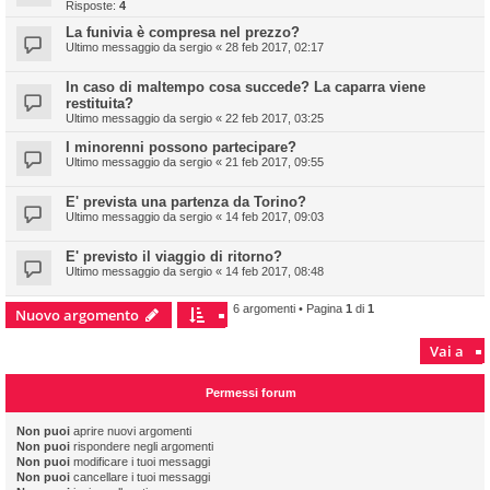
Risposte:
4
La funivia è compresa nel prezzo?
Ultimo messaggio da
sergio
«
28 feb 2017, 02:17
In caso di maltempo cosa succede? La caparra viene
restituita?
Ultimo messaggio da
sergio
«
22 feb 2017, 03:25
I minorenni possono partecipare?
Ultimo messaggio da
sergio
«
21 feb 2017, 09:55
E' prevista una partenza da Torino?
Ultimo messaggio da
sergio
«
14 feb 2017, 09:03
E' previsto il viaggio di ritorno?
Ultimo messaggio da
sergio
«
14 feb 2017, 08:48
6 argomenti • Pagina
1
di
1
Nuovo argomento
Vai a
Permessi forum
Non puoi
aprire nuovi argomenti
Non puoi
rispondere negli argomenti
Non puoi
modificare i tuoi messaggi
Non puoi
cancellare i tuoi messaggi