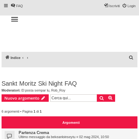
FAQ
Iscriviti
Login
T
o
g
Forum DoveSciare.it - Discussioni su
g
l
località sciistiche, impianti a fune, piste, sci
e
n
e materiali
a
v
i
g
a
C
Indice
t
i
e
o
n
r
c
Sankt Moritz Ski Night FAQ
a
Moderatori:
El posta sempar lu
,
Rob_Roy
Cerca
Ricerca avan
Nuovo argomento
6 argomenti • Pagina
1
di
1
Argomenti
Partenza Crema
Ultimo messaggio da
bekeanloinseytu
«
02 mag 2024, 10:50