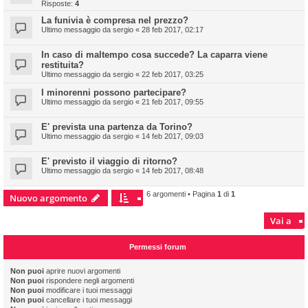
Risposte:
4
La funivia è compresa nel prezzo?
Ultimo messaggio da
sergio
«
28 feb 2017, 02:17
In caso di maltempo cosa succede? La caparra viene
restituita?
Ultimo messaggio da
sergio
«
22 feb 2017, 03:25
I minorenni possono partecipare?
Ultimo messaggio da
sergio
«
21 feb 2017, 09:55
E' prevista una partenza da Torino?
Ultimo messaggio da
sergio
«
14 feb 2017, 09:03
E' previsto il viaggio di ritorno?
Ultimo messaggio da
sergio
«
14 feb 2017, 08:48
6 argomenti • Pagina
1
di
1
Nuovo argomento
Vai a
Permessi forum
Non puoi
aprire nuovi argomenti
Non puoi
rispondere negli argomenti
Non puoi
modificare i tuoi messaggi
Non puoi
cancellare i tuoi messaggi