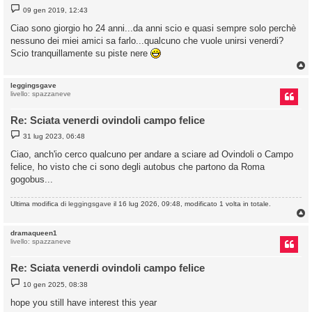
M
09 gen 2019, 12:43
e
s
Ciao sono giorgio ho 24 anni...da anni scio e quasi sempre solo perchè
s
nessuno dei miei amici sa farlo...qualcuno che vuole unirsi venerdi?
a
g
Scio tranquillamente su piste nere
g
i
o
leggingsgave
livello: spazzaneve
Re: Sciata venerdi ovindoli campo felice
M
31 lug 2023, 06:48
e
s
Ciao, anch'io cerco qualcuno per andare a sciare ad Ovindoli o Campo
s
felice, ho visto che ci sono degli autobus che partono da Roma
a
g
gogobus...
g
i
o
Ultima modifica di
leggingsgave
il 16 lug 2026, 09:48, modificato 1 volta in totale.
dramaqueen1
livello: spazzaneve
Re: Sciata venerdi ovindoli campo felice
M
10 gen 2025, 08:38
e
s
hope you still have interest this year
s