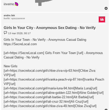
inverno
andre.fak
livello: spazzaneve
Girls In Your City - Anonymous Sex Dating - No Verify
M
13 mar 2026, 00:17
e
s
Girls In Your Town - No Verify - Anonymous Casual Dating
s
https://SecreLocal.com
a
g
g
[url=https://SecreLocal.com] Girls From Your Town [/url] - Anonymous
i
o
Casual Dating - No Verify
New Girls
[url=https://secrelocal.com/girl/chloe-ziva-vip-63.html]Chloe Ziva
VIP[/url]
[url=https://secrelocal.com/girl/ivanka-peach-vip-87.html]Ivanka Peach
VIP[/url]
[url=https://secrelocal.com/girl/maria-luna-94.html]Maria Luna[/url]
[url=https://secrelocal.com/girl/aline-golden-122.html]Aline Golden[/url]
[url=https://secrelocal.com/girl/alt-barbie-22.html]Alt Barbie[/url]
[url=https://secrelocal.com/girl/ali-cruz-32.html]Ali Cruz[/url]
[url=https://secrelocal.com/girl/chloe-ziva-49.html]Chloe Ziva[/url]