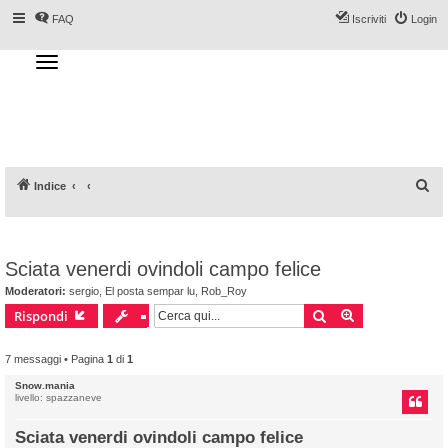
FAQ
Iscriviti
Login
T
o
g
Forum DoveSciare.it - Discussioni su
g
l
località sciistiche, impianti a fune, piste, sci
e
n
e materiali
a
v
i
g
a
C
Indice
t
i
e
o
n
r
c
Sciata venerdi ovindoli campo felice
a
Moderatori:
sergio
,
El posta sempar lu
,
Rob_Roy
Cerca
Ricerca avanz
Rispondi
7 messaggi • Pagina
1
di
1
Snow.mania
livello: spazzaneve
Sciata venerdi ovindoli campo felice