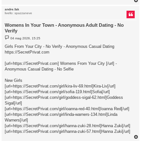
andre.fak
livello: spazzaneve
Womens In Your Town - Anonymous Adult Dating - No
Verify
M
04 mag 2026, 15:25
e
s
Girls From Your City - No Verify - Anonymous Casual Dating
s
https://SecretPrivat.com
a
g
g
[url=https://SecretPrivat.com] Womens From Your City [/url] -
i
o
Anonymous Casual Dating - No Selfie
New Girls
[url=https://SecretPrivat.com/girl/kira-liv-69.html]Kira-Liv[/url]
[url=https://SecretPrivat.com/girl/sofia-119.html]Sofia[/url]
[url=https://SecretPrivat.com/girl/goddess-sigal-62.html]Goddess
Sigal[/url]
[url=https://SecretPrivat.com/girl/ioanna-red-40.html]Ioanna Red[/url]
[url=https://SecretPrivat.com/girl/linda-warners-134.html]Linda
Warners[/url]
[url=https://SecretPrivat.com/girl/hanna-zuki-28.html]Hanna Zuki[/url]
[url=https://SecretPrivat.com/girl/hanna-zuki-57.html]Hanna Zuki[/url]