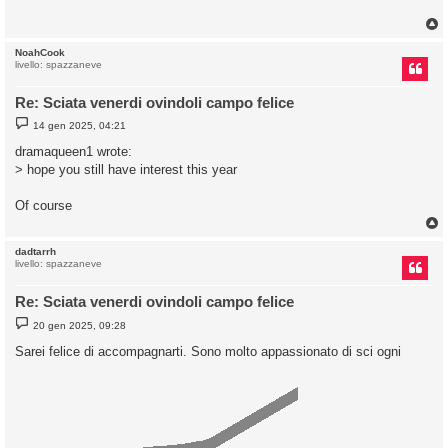
a
g
g
i
o
NoahCook
livello: spazzaneve
Re: Sciata venerdi ovindoli campo felice
M
14 gen 2025, 04:21
e
s
dramaqueen1 wrote:
s
> hope you still have interest this year
a
g
g
Of course
i
o
dadtarrh
livello: spazzaneve
Re: Sciata venerdi ovindoli campo felice
M
20 gen 2025, 09:28
e
s
Sarei felice di accompagnarti. Sono molto appassionato di sci ogni
s
a
g
g
i
o