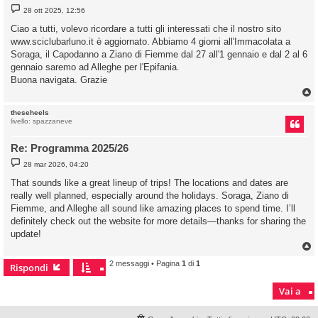
M
28 ott 2025, 12:56
e
s
Ciao a tutti, volevo ricordare a tutti gli interessati che il nostro sito
s
www.sciclubarluno.it è aggiornato. Abbiamo 4 giorni all'Immacolata a
a
g
Soraga, il Capodanno a Ziano di Fiemme dal 27 all'1 gennaio e dal 2 al 6
g
gennaio saremo ad Alleghe per l'Epifania.
i
o
Buona navigata. Grazie
theseheels
livello: spazzaneve
Re: Programma 2025/26
M
28 mar 2026, 04:20
e
s
That sounds like a great lineup of trips! The locations and dates are
s
really well planned, especially around the holidays. Soraga, Ziano di
a
g
Fiemme, and Alleghe all sound like amazing places to spend time. I’ll
g
definitely check out the website for more details—thanks for sharing the
i
o
update!
2 messaggi • Pagina
1
di
1
Rispondi
Vai a