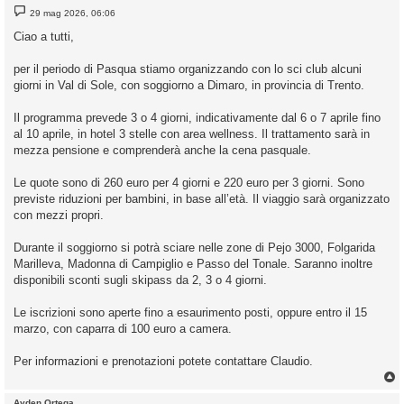
M
29 mag 2026, 06:06
e
s
Ciao a tutti,
s
a
g
per il periodo di Pasqua stiamo organizzando con lo sci club alcuni
g
giorni in Val di Sole, con soggiorno a Dimaro, in provincia di Trento.
i
o
Il programma prevede 3 o 4 giorni, indicativamente dal 6 o 7 aprile fino
al 10 aprile, in hotel 3 stelle con area wellness. Il trattamento sarà in
mezza pensione e comprenderà anche la cena pasquale.
Le quote sono di 260 euro per 4 giorni e 220 euro per 3 giorni. Sono
previste riduzioni per bambini, in base all’età. Il viaggio sarà organizzato
con mezzi propri.
Durante il soggiorno si potrà sciare nelle zone di Pejo 3000, Folgarida
Marilleva, Madonna di Campiglio e Passo del Tonale. Saranno inoltre
disponibili sconti sugli skipass da 2, 3 o 4 giorni.
Le iscrizioni sono aperte fino a esaurimento posti, oppure entro il 15
marzo, con caparra di 100 euro a camera.
Per informazioni e prenotazioni potete contattare Claudio.
Ayden Ortega