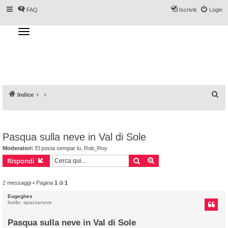
FAQ
Iscriviti
Login
T
o
g
Forum DoveSciare.it - Discussioni su
g
l
località sciistiche, impianti a fune, piste, sci
e
n
e materiali
a
v
i
g
a
C
Indice
t
i
e
o
n
r
c
Pasqua sulla neve in Val di Sole
a
Moderatori:
El posta sempar lu
,
Rob_Roy
Cerca
Ricerca avanzata
Rispondi
2 messaggi • Pagina
1
di
1
Eugeghes
livello: spazzaneve
Pasqua sulla neve in Val di Sole