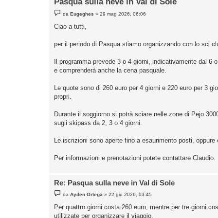
Pasqua sulla neve in Val di Sole
M
da
Eugeghes
»
29 mag 2026, 06:06
e
s
Ciao a tutti,
s
a
g
per il periodo di Pasqua stiamo organizzando con lo sci clu
g
i
o
Il programma prevede 3 o 4 giorni, indicativamente dal 6 o 
e comprenderà anche la cena pasquale.
Le quote sono di 260 euro per 4 giorni e 220 euro per 3 gio
propri.
Durante il soggiorno si potrà sciare nelle zone di Pejo 30
sugli skipass da 2, 3 o 4 giorni.
Le iscrizioni sono aperte fino a esaurimento posti, oppure
Per informazioni e prenotazioni potete contattare Claudio.
Re: Pasqua sulla neve in Val di Sole
M
da
Ayden Ortega
»
22 giu 2026, 03:45
e
s
Per quattro giorni costa 260 euro, mentre per tre giorni co
s
utilizzate per organizzare il viaggio.
a