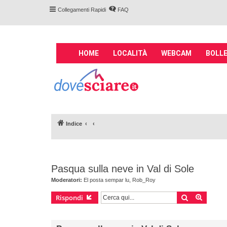
Collegamenti Rapidi
FAQ
M
HOME
LOCALITÀ
WEBCAM
BOLLE
a
i
Forum DoveSciare.
n
impianti a fune, 
n
Parliamo nel forum di località sciis
a
v
Indice
i
g
a
t
Pasqua sulla neve in Val di Sole
i
o
Moderatori:
El posta sempar lu
,
Rob_Roy
n
Cerca
Ricerca
Rispondi