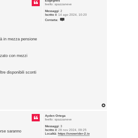
Eugeghes
livello: spazzaneve
Messaggi:
2
Iscritto il:
14 ago 2024, 10:20
C
Contatta:
o
n
t
a
t
sarà in mezza pensione
t
a
E
u
g
izzato con mezzi
e
g
h
e
re disponibili sconti
s
T
o
p
Ayden Ortega
livello: spazzaneve
Messaggi:
3
Iscritto il:
28 nov 2024, 09:25
sorse saranno
Località:
https://snowrider-2.io