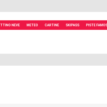
TTINO NEVE
METEO
CARTINE
SKIPASS
PISTE FAMO
it - Discussioni su località sciistiche,
piste, sci e materiali
tiche, piste sci, funivie e molto altro
 avanzata