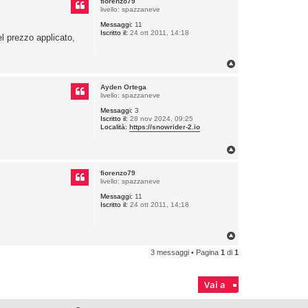
fiorenzo79
livello: spazzaneve
Messaggi:
11
Iscritto il:
24 ott 2011, 14:18
l prezzo applicato,
T
o
p
Ayden Ortega
livello: spazzaneve
Messaggi:
3
Iscritto il:
28 nov 2024, 09:25
Località:
https://snowrider-2.io
T
o
p
fiorenzo79
livello: spazzaneve
Messaggi:
11
Iscritto il:
24 ott 2011, 14:18
T
o
3 messaggi • Pagina
1
di
1
p
Vai a