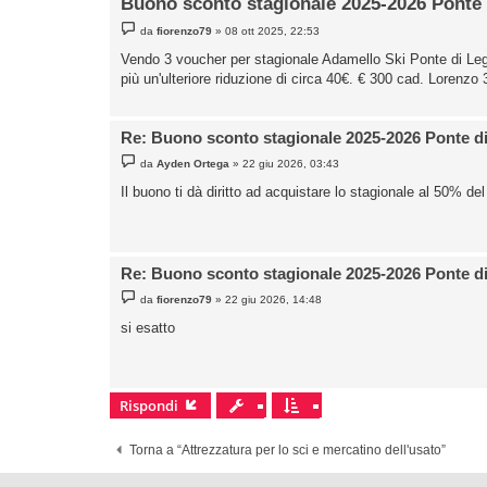
Buono sconto stagionale 2025-2026 Ponte
M
da
fiorenzo79
»
08 ott 2025, 22:53
e
s
Vendo 3 voucher per stagionale Adamello Ski Ponte di Legn
s
più un'ulteriore riduzione di circa 40€. € 300 cad. Lorenz
a
g
g
i
o
Re: Buono sconto stagionale 2025-2026 Ponte d
M
da
Ayden Ortega
»
22 giu 2026, 03:43
e
s
Il buono ti dà diritto ad acquistare lo stagionale al 50% de
s
a
g
g
i
o
Re: Buono sconto stagionale 2025-2026 Ponte d
M
da
fiorenzo79
»
22 giu 2026, 14:48
e
s
si esatto
s
a
g
g
i
o
Rispondi
Torna a “Attrezzatura per lo sci e mercatino dell'usato”