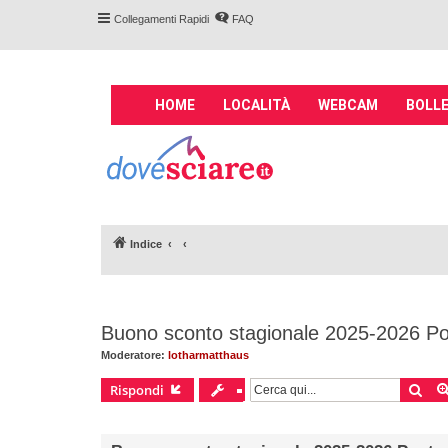
Collegamenti Rapidi
FAQ
M
HOME
LOCALITÀ
WEBCAM
BOLLE
a
i
Forum DoveSciare.
n
impianti a fune, 
n
Parliamo nel forum di località sciis
a
v
Indice
i
g
a
t
Buono sconto stagionale 2025-2026 Po
i
o
Moderatore:
lotharmatthaus
n
Cer
Rispondi