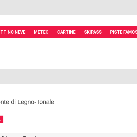
TTINO NEVE
METEO
CARTINE
SKIPASS
PISTE FAMO
it - Discussioni su località sciistiche,
piste, sci e materiali
tiche, piste sci, funivie e molto altro
nte di Legno-Tonale
ca
Ricerca avanzata