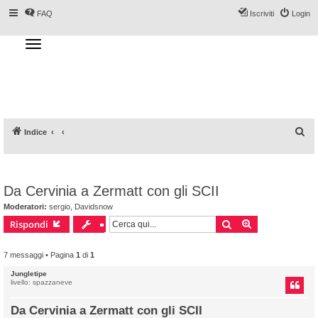
FAQ
Iscriviti
Login
T
o
g
Forum DoveSciare.it - Discussioni su
g
l
località sciistiche, impianti a fune, piste, sci
e
n
e materiali
a
v
i
g
a
C
Indice
t
i
e
o
n
r
c
Da Cervinia a Zermatt con gli SCII
a
Moderatori:
sergio
,
Davidsnow
Cerca
Ricerca avanz
Rispondi
7 messaggi • Pagina
1
di
1
Jungletipe
livello: spazzaneve
Da Cervinia a Zermatt con gli SCII