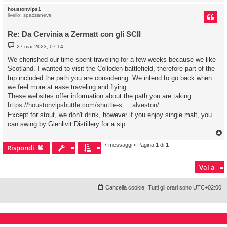
i
o
houstonvips1
livello: spazzaneve
Re: Da Cervinia a Zermatt con gli SCII
M
27 mar 2023, 07:14
e
s
We cherished our time spent traveling for a few weeks because we like
s
Scotland. I wanted to visit the Colloden battlefield, therefore part of the
a
g
trip included the path you are considering. We intend to go back when
g
we feel more at ease traveling and flying.
i
o
These websites offer information about the path you are taking.
https://houstonvipshuttle.com/shuttle-s ... alveston/
Except for stout, we don't drink, however if you enjoy single malt, you
can swing by Glenlivit Distillery for a sip.
7 messaggi • Pagina
1
di
1
Rispondi
Vai a
Cancella cookie
Tutti gli orari sono
UTC+02:00