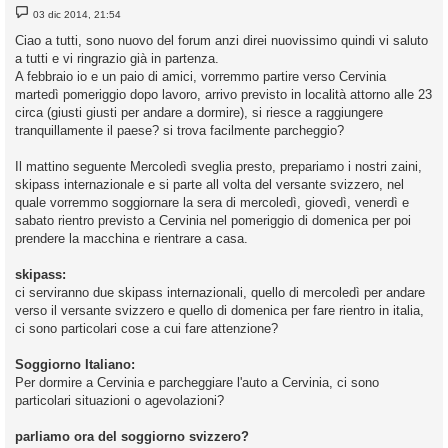
M
03 dic 2014, 21:54
e
s
Ciao a tutti, sono nuovo del forum anzi direi nuovissimo quindi vi saluto
s
a tutti e vi ringrazio già in partenza.
a
g
A febbraio io e un paio di amici, vorremmo partire verso Cervinia
g
martedì pomeriggio dopo lavoro, arrivo previsto in località attorno alle 23
i
o
circa (giusti giusti per andare a dormire), si riesce a raggiungere
tranquillamente il paese? si trova facilmente parcheggio?
Il mattino seguente Mercoledì sveglia presto, prepariamo i nostri zaini,
skipass internazionale e si parte all volta del versante svizzero, nel
quale vorremmo soggiornare la sera di mercoledì, giovedì, venerdì e
sabato rientro previsto a Cervinia nel pomeriggio di domenica per poi
prendere la macchina e rientrare a casa.
skipass:
ci serviranno due skipass internazionali, quello di mercoledì per andare
verso il versante svizzero e quello di domenica per fare rientro in italia,
ci sono particolari cose a cui fare attenzione?
Soggiorno Italiano:
Per dormire a Cervinia e parcheggiare l'auto a Cervinia, ci sono
particolari situazioni o agevolazioni?
parliamo ora del soggiorno svizzero?