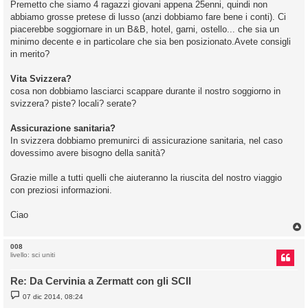
Premetto che siamo 4 ragazzi giovani appena 25enni, quindi non
abbiamo grosse pretese di lusso (anzi dobbiamo fare bene i conti). Ci
piacerebbe soggiornare in un B&B, hotel, garni, ostello... che sia un
minimo decente e in particolare che sia ben posizionato.Avete consigli
in merito?
Vita Svizzera?
cosa non dobbiamo lasciarci scappare durante il nostro soggiorno in
svizzera? piste? locali? serate?
Assicurazione sanitaria?
In svizzera dobbiamo premunirci di assicurazione sanitaria, nel caso
dovessimo avere bisogno della sanità?
Grazie mille a tutti quelli che aiuteranno la riuscita del nostro viaggio
con preziosi informazioni.
Ciao
008
livello: sci uniti
Re: Da Cervinia a Zermatt con gli SCII
M
07 dic 2014, 08:24
e