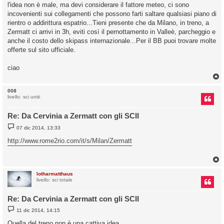
s
l'idea non è male, ma devi considerare il fattore meteo, ci sono
s
incovenienti sui collegamenti che possono farti saltare qualsiasi piano di
a
g
rientro o addirittura espatrio...Tieni presente che da Milano, in treno, a
g
Zermatt ci arrivi in 3h, eviti così il pernottamento in Valleè, parcheggio e
i
o
anche il costo dello skipass internazionale...Per il BB puoi trovare molte
offerte sul sito ufficiale.
ciao
008
livello: sci uniti
Re: Da Cervinia a Zermatt con gli SCII
M
07 dic 2014, 13:33
e
s
http://www.rome2rio.com/it/s/Milan/Zermatt
s
a
g
g
i
o
lotharmatthaus
livello: sci totale
Re: Da Cervinia a Zermatt con gli SCII
M
11 dic 2014, 14:15
e
s
Quella del treno non è una cattiva idea.