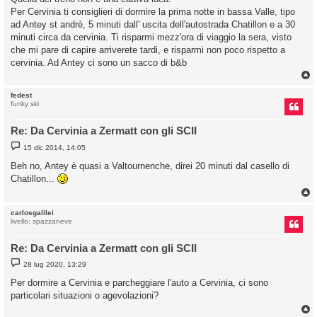
s
Per Cervinia ti consiglieri di dormire la prima notte in bassa Valle, tipo
a
g
ad Antey st andrè, 5 minuti dall' uscita dell'autostrada Chatillon e a 30
g
minuti circa da cervinia. Ti risparmi mezz'ora di viaggio la sera, visto
i
o
che mi pare di capire arriverete tardi, e risparmi non poco rispetto a
cervinia. Ad Antey ci sono un sacco di b&b
fedest
funky ski
Re: Da Cervinia a Zermatt con gli SCII
M
15 dic 2014, 14:05
e
s
Beh no, Antey è quasi a Valtournenche, direi 20 minuti dal casello di
s
Chatillon...
a
g
g
i
o
carlosgalilei
livello: spazzaneve
Re: Da Cervinia a Zermatt con gli SCII
M
28 lug 2020, 13:29
e
s
Per dormire a Cervinia e parcheggiare l'auto a Cervinia, ci sono
s
particolari situazioni o agevolazioni?
a
g
g