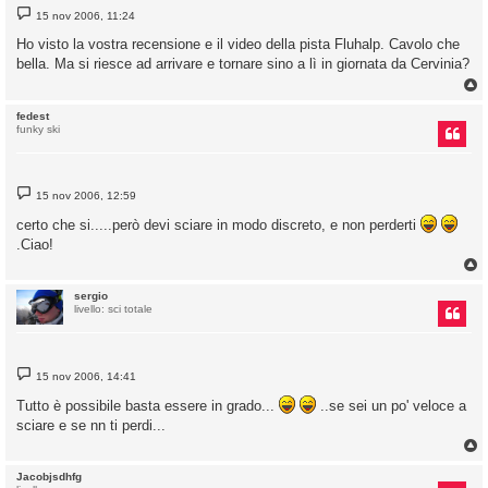
M
15 nov 2006, 11:24
e
s
Ho visto la vostra recensione e il video della pista Fluhalp. Cavolo che
s
bella. Ma si riesce ad arrivare e tornare sino a lì in giornata da Cervinia?
a
g
g
i
o
fedest
funky ski
M
15 nov 2006, 12:59
e
s
certo che si.....però devi sciare in modo discreto, e non perderti
s
.Ciao!
a
g
g
i
o
sergio
livello: sci totale
M
15 nov 2006, 14:41
e
s
Tutto è possibile basta essere in grado...
..se sei un po' veloce a
s
sciare e se nn ti perdi...
a
g
g
i
o
Jacobjsdhfg