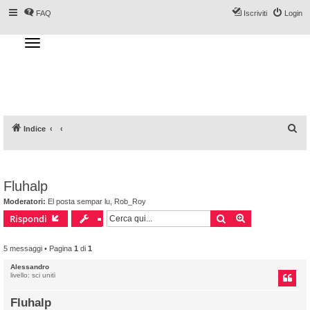
FAQ
Iscriviti
Login
T
o
g
Forum DoveSciare.it - Discussioni su
g
l
località sciistiche, impianti a fune, piste, sci
e
n
e materiali
a
v
i
g
a
C
Indice
t
i
e
o
n
r
c
Fluhalp
a
Moderatori:
El posta sempar lu
,
Rob_Roy
Cerca
Ricerca avanz
Rispondi
5 messaggi • Pagina
1
di
1
Alessandro
livello: sci uniti
Fluhalp