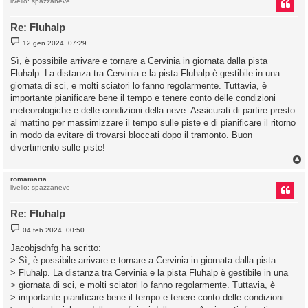
livello: spazzaneve
Re: Fluhalp
M
12 gen 2024, 07:29
e
s
Sì, è possibile arrivare e tornare a Cervinia in giornata dalla pista
s
Fluhalp. La distanza tra Cervinia e la pista Fluhalp è gestibile in una
a
g
giornata di sci, e molti sciatori lo fanno regolarmente. Tuttavia, è
g
importante pianificare bene il tempo e tenere conto delle condizioni
i
o
meteorologiche e delle condizioni della neve. Assicurati di partire presto
al mattino per massimizzare il tempo sulle piste e di pianificare il ritorno
in modo da evitare di trovarsi bloccati dopo il tramonto. Buon
divertimento sulle piste!
romamaria
livello: spazzaneve
Re: Fluhalp
M
04 feb 2024, 00:50
e
s
Jacobjsdhfg ha scritto:
s
> Sì, è possibile arrivare e tornare a Cervinia in giornata dalla pista
a
g
> Fluhalp. La distanza tra Cervinia e la pista Fluhalp è gestibile in una
g
> giornata di sci, e molti sciatori lo fanno regolarmente. Tuttavia, è
i
o
> importante pianificare bene il tempo e tenere conto delle condizioni