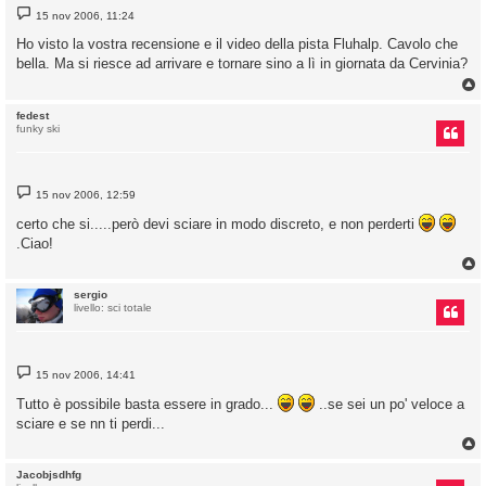
M
15 nov 2006, 11:24
e
s
Ho visto la vostra recensione e il video della pista Fluhalp. Cavolo che
s
bella. Ma si riesce ad arrivare e tornare sino a lì in giornata da Cervinia?
a
g
g
i
o
fedest
funky ski
M
15 nov 2006, 12:59
e
s
certo che si.....però devi sciare in modo discreto, e non perderti
s
.Ciao!
a
g
g
i
o
sergio
livello: sci totale
M
15 nov 2006, 14:41
e
s
Tutto è possibile basta essere in grado...
..se sei un po' veloce a
s
sciare e se nn ti perdi...
a
g
g
i
o
Jacobjsdhfg