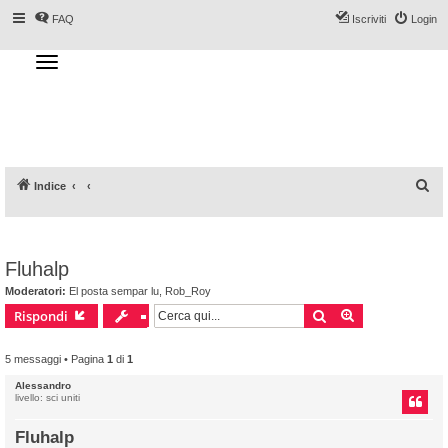
FAQ
Iscriviti
Login
T
o
g
Forum DoveSciare.it - Discussioni su
g
l
località sciistiche, impianti a fune, piste, sci
e
n
e materiali
a
v
i
g
a
C
Indice
t
i
e
o
n
r
c
Fluhalp
a
Moderatori:
El posta sempar lu
,
Rob_Roy
Cerca
Ricerca avanz
Rispondi
5 messaggi • Pagina
1
di
1
Alessandro
livello: sci uniti
Fluhalp