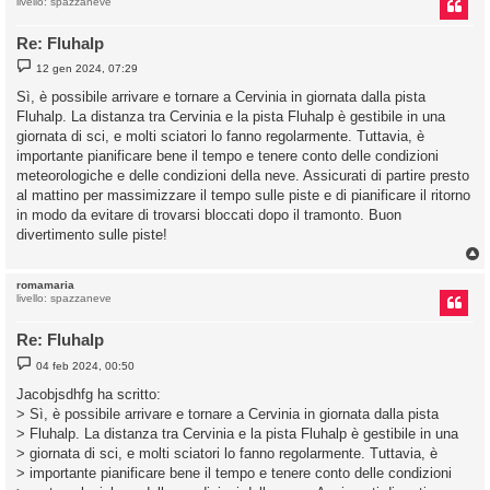
livello: spazzaneve
Re: Fluhalp
M
12 gen 2024, 07:29
e
s
Sì, è possibile arrivare e tornare a Cervinia in giornata dalla pista
s
Fluhalp. La distanza tra Cervinia e la pista Fluhalp è gestibile in una
a
g
giornata di sci, e molti sciatori lo fanno regolarmente. Tuttavia, è
g
importante pianificare bene il tempo e tenere conto delle condizioni
i
o
meteorologiche e delle condizioni della neve. Assicurati di partire presto
al mattino per massimizzare il tempo sulle piste e di pianificare il ritorno
in modo da evitare di trovarsi bloccati dopo il tramonto. Buon
divertimento sulle piste!
romamaria
livello: spazzaneve
Re: Fluhalp
M
04 feb 2024, 00:50
e
s
Jacobjsdhfg ha scritto:
s
> Sì, è possibile arrivare e tornare a Cervinia in giornata dalla pista
a
g
> Fluhalp. La distanza tra Cervinia e la pista Fluhalp è gestibile in una
g
> giornata di sci, e molti sciatori lo fanno regolarmente. Tuttavia, è
i
o
> importante pianificare bene il tempo e tenere conto delle condizioni