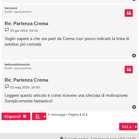
karausa
livello: spazzaneve
Re: Partenza Crema
M
20 giu 2023, 04:16
e
s
Voglio sapere a che ora parti da Crema così posso indicarti la linea di
s
autobus più comoda.
a
g
g
i
o
bekeanloinseytu
livello: spazzaneve
Re: Partenza Crema
M
02 mag 2024, 10:50
e
s
Leggere questo articolo è come ricevere una sferzata di motivazione.
s
Semplicemente fantastico!
a
g
g
i
5 messaggi • Pagina
1
di
1
Rispondi
o
Vai a
Cancella cookie
Tutti gli orari sono
UTC+02:00