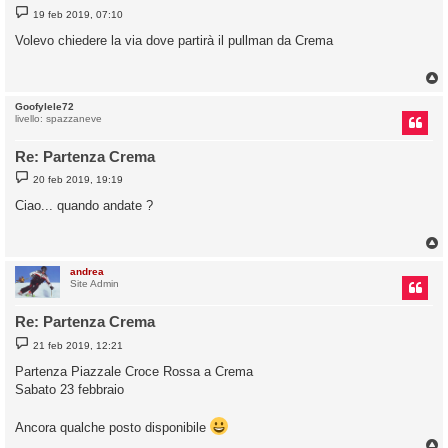
M
19 feb 2019, 07:10
e
s
Volevo chiedere la via dove partirà il pullman da Crema
s
a
g
g
i
o
Goofylele72
livello: spazzaneve
Re: Partenza Crema
M
20 feb 2019, 19:19
e
s
Ciao... quando andate ?
s
a
g
g
i
o
andrea
Site Admin
Re: Partenza Crema
M
21 feb 2019, 12:21
e
s
Partenza Piazzale Croce Rossa a Crema
s
Sabato 23 febbraio
a
g
g
i
Ancora qualche posto disponibile
o