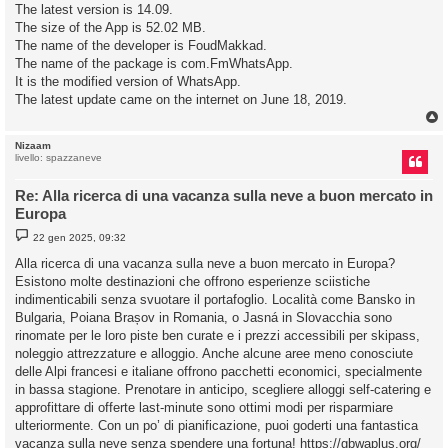
g
The latest version is 14.09.
g
The size of the App is 52.02 MB.
i
o
The name of the developer is FoudMakkad.
The name of the package is com.FmWhatsApp.
It is the modified version of WhatsApp.
The latest update came on the internet on June 18, 2019.
Nizaam
livello: spazzaneve
Re: Alla ricerca di una vacanza sulla neve a buon mercato in
Europa
M
22 gen 2025, 09:32
e
s
Alla ricerca di una vacanza sulla neve a buon mercato in Europa?
s
Esistono molte destinazioni che offrono esperienze sciistiche
a
g
indimenticabili senza svuotare il portafoglio. Località come Bansko in
g
Bulgaria, Poiana Brașov in Romania, o Jasná in Slovacchia sono
i
o
rinomate per le loro piste ben curate e i prezzi accessibili per skipass,
noleggio attrezzature e alloggio. Anche alcune aree meno conosciute
delle Alpi francesi e italiane offrono pacchetti economici, specialmente
in bassa stagione. Prenotare in anticipo, scegliere alloggi self-catering e
approfittare di offerte last-minute sono ottimi modi per risparmiare
ulteriormente. Con un po’ di pianificazione, puoi goderti una fantastica
vacanza sulla neve senza spendere una fortuna! https://gbwaplus.org/