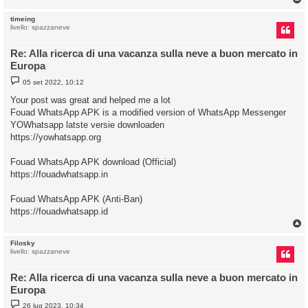
timeing
livello: spazzaneve
Re: Alla ricerca di una vacanza sulla neve a buon mercato in
Europa
M
05 set 2022, 10:12
e
s
Your post was great and helped me a lot
s
Fouad WhatsApp APK is a modified version of WhatsApp Messenger
a
g
YOWhatsapp latste versie downloaden
g
https://yowhatsapp.org
i
o
Fouad WhatsApp APK download (Official)
https://fouadwhatsapp.in
Fouad WhatsApp APK (Anti-Ban)
https://fouadwhatsapp.id
Filosky
livello: spazzaneve
Re: Alla ricerca di una vacanza sulla neve a buon mercato in
Europa
M
26 lug 2023, 10:34