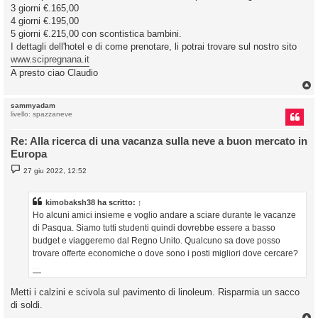
3 giorni €.165,00
4 giorni €.195,00
5 giorni €.215,00 con scontistica bambini.
I dettagli dell'hotel e di come prenotare, li potrai trovare sul nostro sito
www.scipregnana.it
A presto ciao Claudio
sammyadam
livello: spazzaneve
Re: Alla ricerca di una vacanza sulla neve a buon mercato in
Europa
M
27 giu 2022, 12:52
e
s
s
a
kimobaksh38
ha scritto:
↑
g
Ho alcuni amici insieme e voglio andare a sciare durante le vacanze
g
i
di Pasqua. Siamo tutti studenti quindi dovrebbe essere a basso
o
budget e viaggeremo dal Regno Unito. Qualcuno sa dove posso
trovare offerte economiche o dove sono i posti migliori dove cercare?
gbwhatsapp apk
Metti i calzini e scivola sul pavimento di linoleum. Risparmia un sacco
di soldi.