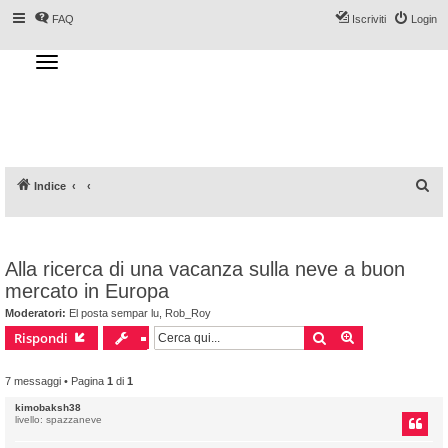
FAQ
Iscriviti
Login
T
o
g
Forum DoveSciare.it - Discussioni su
g
l
località sciistiche, impianti a fune, piste, sci
e
n
e materiali
a
v
i
g
a
C
Indice
t
i
e
o
n
r
c
Alla ricerca di una vacanza sulla neve a buon
a
mercato in Europa
Moderatori:
El posta sempar lu
,
Rob_Roy
Cerca
Ricerca avanz
Rispondi
7 messaggi • Pagina
1
di
1
kimobaksh38
livello: spazzaneve