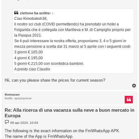
e
s
s
a
ziettone
ha scritto:
↑
g
Ciao Kimobaksh38,
g
i
il nostro sci club (COVID permettendo) ha prenotato un hotel a
o
Folgarida che è collegata con Marilleva e M. di Campiglio proprio per
la Pasqua 2021.
Se ti può interessare la nostra offerta, proponiamo 3, 4 o 5 giorni in
mezza pensione a scelta dal 31 marzo al 5 aprile con i seguenti costi:
3 giorni €.165,00
4 giorni €.195,00
5 giorni €.215,00 con scontistica bambini.
A presto ciao Claudio
Hii, can you please share the prices for current season?
thomasan
livello: spazzaneve
Re: Alla ricerca di una vacanza sulla neve a buon mercato in
Europa
M
08 apr 2024, 10:04
e
s
The following is the exact information on the FmWhatsApp APK.
s
The name of the App is FmWhatsApp.
a