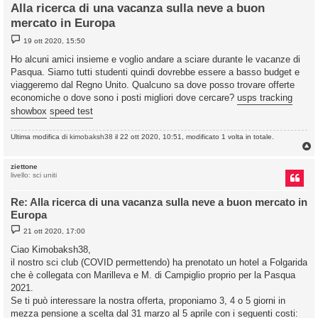
Alla ricerca di una vacanza sulla neve a buon
mercato in Europa
M
19 ott 2020, 15:50
e
s
Ho alcuni amici insieme e voglio andare a sciare durante le vacanze di
s
Pasqua. Siamo tutti studenti quindi dovrebbe essere a basso budget e
a
g
viaggeremo dal Regno Unito. Qualcuno sa dove posso trovare offerte
g
economiche o dove sono i posti migliori dove cercare?
usps tracking
i
o
showbox
speed test
Ultima modifica di
kimobaksh38
il 22 ott 2020, 10:51, modificato 1 volta in totale.
ziettone
livello: sci uniti
Re: Alla ricerca di una vacanza sulla neve a buon mercato in
Europa
M
21 ott 2020, 17:00
e
s
Ciao Kimobaksh38,
s
il nostro sci club (COVID permettendo) ha prenotato un hotel a Folgarida
a
g
che è collegata con Marilleva e M. di Campiglio proprio per la Pasqua
g
2021.
i
o
Se ti può interessare la nostra offerta, proponiamo 3, 4 o 5 giorni in
mezza pensione a scelta dal 31 marzo al 5 aprile con i seguenti costi: