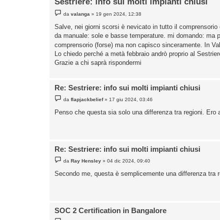
Sestriere: info sui molti impianti chiusi
M
da
valanga
»
19 gen 2024, 12:38
e
s
Salve, nei giorni scorsi è nevicato in tutto il comprensor
s
da manuale: sole e basse temperature. mi domando: ma perch
a
g
comprensorio (forse) ma non capisco sinceramente. In Va
g
Lo chiedo perché a metà febbraio andrò proprio al Sestrier
i
o
Grazie a chi saprà rispondermi
Re: Sestriere: info sui molti impianti chiusi
M
da
flapjackbelief
»
17 giu 2024, 03:46
e
s
Penso che questa sia solo una differenza tra regioni. Ero
s
a
g
g
i
o
Re: Sestriere: info sui molti impianti chiusi
M
da
Ray Hensley
»
04 dic 2024, 09:40
e
s
Secondo me, questa è semplicemente una differenza tra reg
s
a
g
g
i
o
SOC 2 Certification in Bangalore
M