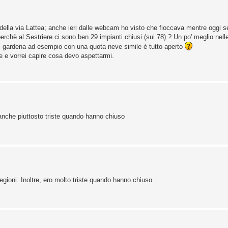
io della via Lattea; anche ieri dalle webcam ho visto che fioccava mentre oggi 
è al Sestriere ci sono ben 29 impianti chiusi (sui 78) ? Un po' meglio nelle 
l gardena ad esempio con una quota neve simile è tutto aperto
e e vorrei capire cosa devo aspettarmi.
 anche piuttosto triste quando hanno chiuso
ioni. Inoltre, ero molto triste quando hanno chiuso.