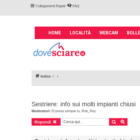
Collegamenti Rapidi
FAQ
M
HOME
LOCALITÀ
WEBCAM
BOLLE
a
i
Forum DoveSciare.
n
impianti a fune, 
n
Parliamo nel forum di località sciis
a
v
Indice
i
g
a
t
Sestriere: info sui molti impianti chiusi
i
o
Moderatori:
El posta sempar lu
,
Rob_Roy
n
Cerca
Ricerca
Rispondi