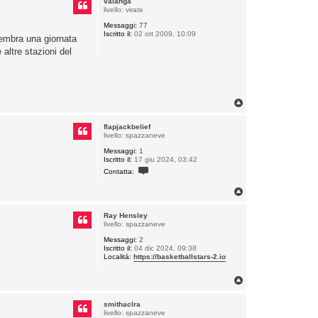
valanga
livello: virate
Messaggi:
77
Iscritto il:
02 ott 2009, 10:09
sembra una giornata
altre stazioni del
T
o
p
flapjackbelief
livello: spazzaneve
Messaggi:
1
Iscritto il:
17 giu 2024, 03:42
C
Contatta:
o
n
T
t
o
a
t
p
Ray Hensley
t
livello: spazzaneve
a
f
Messaggi:
2
l
Iscritto il:
04 dic 2024, 09:38
a
Località:
https://basketballstars-2.io
p
j
a
T
c
o
k
p
b
smithaclra
e
livello: spazzaneve