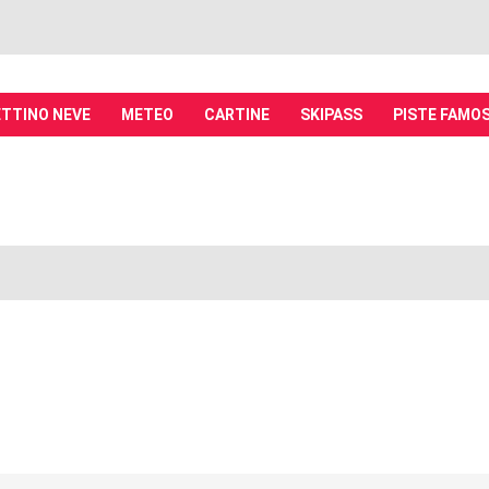
TTINO NEVE
METEO
CARTINE
SKIPASS
PISTE FAMO
it - Discussioni su località sciistiche,
piste, sci e materiali
tiche, piste sci, funivie e molto altro
 avanzata