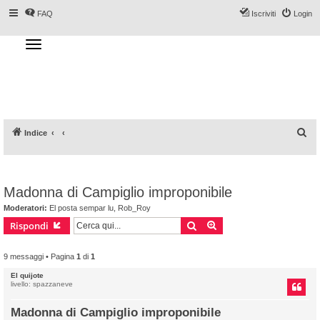
FAQ
Iscriviti
Login
T
o
g
Forum DoveSciare.it - Discussioni su
g
l
località sciistiche, impianti a fune, piste, sci
e
n
e materiali
a
v
i
g
a
C
Indice
t
i
e
o
n
r
c
Madonna di Campiglio improponibile
a
Moderatori:
El posta sempar lu
,
Rob_Roy
Cerca
Ricerca avanzata
Rispondi
9 messaggi • Pagina
1
di
1
El quijote
livello: spazzaneve
Madonna di Campiglio improponibile