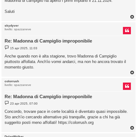
Madonna di campiglio ha aperto i primi impianti il 21.11.2024.
Saluti
skydyver
livello: spazzaneve
Re: Madonna di Campiglio improponibile
M
15 apr 2025, 11:03
e
s
Anche quando non è alta stagione, trovo Madonna di Campiglio
s
piuttosto affollata. Anch'io vorrei andarci, ma non ho ancora trovato il
a
g
momento giusto.
g
i
o
colorrush
livello: spazzaneve
Re: Madonna di Campiglio improponibile
M
23 apr 2025, 07:00
e
s
Concordo, trovare pace in certe località è diventato quasi impossibile.
s
Sto anch’io cercando alternative più tranquille, grazie a chi ha già
a
g
suggerito posti meno affollati! https://colorrush.org
g
i
o
DylanWalker