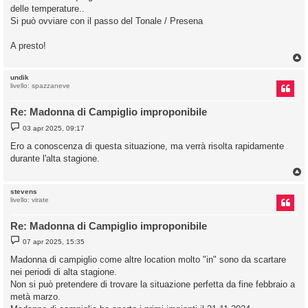
delle temperature..
Si può ovviare con il passo del Tonale / Presena
A presto!
undik
livello: spazzaneve
Re: Madonna di Campiglio improponibile
M
03 apr 2025, 09:17
e
s
Ero a conoscenza di questa situazione, ma verrà risolta rapidamente
s
durante l'alta stagione.
a
g
g
i
o
stevens
livello: virate
Re: Madonna di Campiglio improponibile
M
07 apr 2025, 15:35
e
s
Madonna di campiglio come altre location molto "in" sono da scartare
s
nei periodi di alta stagione.
a
g
Non si può pretendere di trovare la situazione perfetta da fine febbraio a
g
metà marzo.
i
o