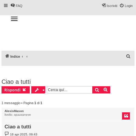
FAQ
Iscriviti
Login
T
o
g
Forum DoveSciare.it - Discussioni su
g
l
località sciistiche, impianti a fune, piste, sci
e
n
e materiali
a
v
i
g
a
C
Indice
t
i
e
o
n
r
c
Ciao a tutti
a
Cerca
Ricerca avanz
Rispondi
1 messaggio • Pagina
1
di
1
AlexisMason
livello: spazzaneve
Ciao a tutti
M
16 apr 2025, 09:43