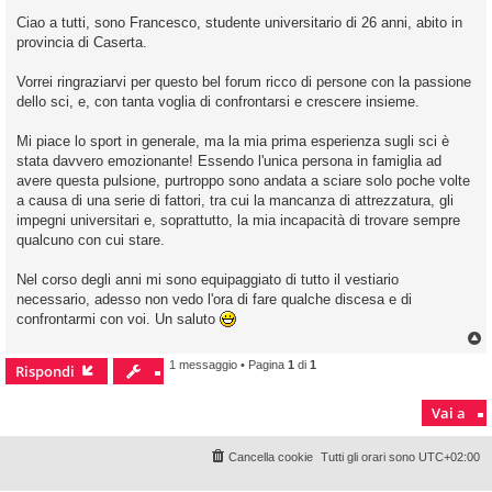
e
s
Ciao a tutti, sono Francesco, studente universitario di 26 anni, abito in
s
provincia di Caserta.
a
g
g
Vorrei ringraziarvi per questo bel forum ricco di persone con la passione
i
o
dello sci, e, con tanta voglia di confrontarsi e crescere insieme.
Mi piace lo sport in generale, ma la mia prima esperienza sugli sci è
stata davvero emozionante! Essendo l'unica persona in famiglia ad
avere questa pulsione, purtroppo sono andata a sciare solo poche volte
a causa di una serie di fattori, tra cui la mancanza di attrezzatura, gli
impegni universitari e, soprattutto, la mia incapacità di trovare sempre
qualcuno con cui stare.
Nel corso degli anni mi sono equipaggiato di tutto il vestiario
necessario, adesso non vedo l'ora di fare qualche discesa e di
confrontarmi con voi. Un saluto
1 messaggio • Pagina
1
di
1
Rispondi
Vai a
Cancella cookie
Tutti gli orari sono
UTC+02:00