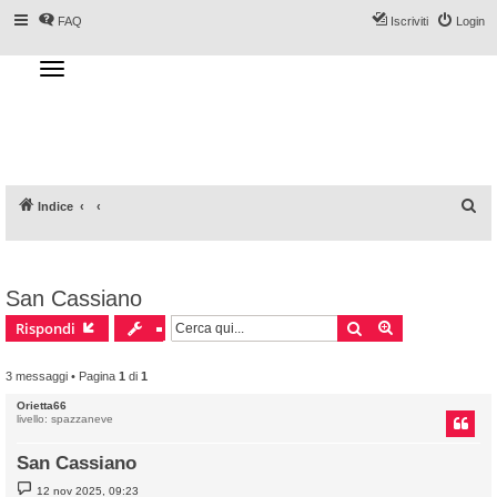
FAQ
Iscriviti
Login
T
o
g
Forum DoveSciare.it - Discussioni su
g
l
località sciistiche, impianti a fune, piste, sci
e
n
e materiali
a
v
i
g
a
C
Indice
t
i
e
o
n
r
c
San Cassiano
a
Cerca
Ricerca avanz
Rispondi
3 messaggi • Pagina
1
di
1
Orietta66
livello: spazzaneve
San Cassiano
M
12 nov 2025, 09:23