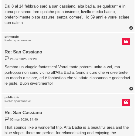
e
s
Dal 8 al 14 febbraio sarò a san cassiano, alta badia, se qualcun* è in
s
zona possiamo fare qualche pista insieme, livello medio basso,
a
g
preferibilmente piste azzurre, senza 'correre'. Ho 59 anni e vorrei sciare
g
con calma.
i
o
printerpie
livello: spazzaneve
Re: San Cassiano
M
26 dic 2025, 09:28
e
s
Sembra un viaggio fantastico! Vorrei tanto potermi unire a voi, ma
s
purtroppo non sono vicino all'Alta Badia. Sono sicuro che vi divertirete
a
g
un mondo a sciare, ed è fantastico che vi stiate rilassando e godendovi
g
le piste. Buon divertimento!
i
o
publictofu
livello: spazzaneve
Re: San Cassiano
M
05 mar 2026, 14:40
e
s
That sounds like a wonderful trip. Alta Badia is a beautiful area and the
s
blue slopes there are perfect for relaxed skiing and enjoying the
a