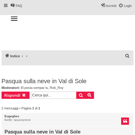
FAQ
Iscriviti
Login
T
o
g
Forum DoveSciare.it - Discussioni su
g
l
località sciistiche, impianti a fune, piste, sci
e
n
e materiali
a
v
i
g
a
C
Indice
t
i
e
o
n
r
c
Pasqua sulla neve in Val di Sole
a
Moderatori:
El posta sempar lu
,
Rob_Roy
Cerca
Ricerca avanzata
Rispondi
2 messaggi • Pagina
1
di
1
Eugeghes
livello: spazzaneve
Pasqua sulla neve in Val di Sole