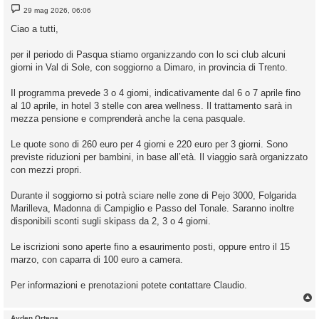
M
29 mag 2026, 06:06
e
s
Ciao a tutti,
s
a
g
per il periodo di Pasqua stiamo organizzando con lo sci club alcuni
g
giorni in Val di Sole, con soggiorno a Dimaro, in provincia di Trento.
i
o
Il programma prevede 3 o 4 giorni, indicativamente dal 6 o 7 aprile fino
al 10 aprile, in hotel 3 stelle con area wellness. Il trattamento sarà in
mezza pensione e comprenderà anche la cena pasquale.
Le quote sono di 260 euro per 4 giorni e 220 euro per 3 giorni. Sono
previste riduzioni per bambini, in base all’età. Il viaggio sarà organizzato
con mezzi propri.
Durante il soggiorno si potrà sciare nelle zone di Pejo 3000, Folgarida
Marilleva, Madonna di Campiglio e Passo del Tonale. Saranno inoltre
disponibili sconti sugli skipass da 2, 3 o 4 giorni.
Le iscrizioni sono aperte fino a esaurimento posti, oppure entro il 15
marzo, con caparra di 100 euro a camera.
Per informazioni e prenotazioni potete contattare Claudio.
Ayden Ortega