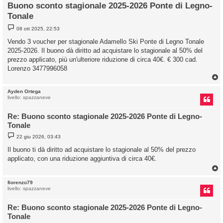
Buono sconto stagionale 2025-2026 Ponte di Legno-
Tonale
M
08 ott 2025, 22:53
e
s
Vendo 3 voucher per stagionale Adamello Ski Ponte di Legno Tonale
s
2025-2026. Il buono dà diritto ad acquistare lo stagionale al 50% del
a
g
prezzo applicato, più un'ulteriore riduzione di circa 40€. € 300 cad.
g
Lorenzo 3477996058
i
o
Ayden Ortega
livello: spazzaneve
Re: Buono sconto stagionale 2025-2026 Ponte di Legno-
Tonale
M
22 giu 2026, 03:43
e
s
Il buono ti dà diritto ad acquistare lo stagionale al 50% del prezzo
s
applicato, con una riduzione aggiuntiva di circa 40€.
a
g
g
i
o
fiorenzo79
livello: spazzaneve
Re: Buono sconto stagionale 2025-2026 Ponte di Legno-
Tonale