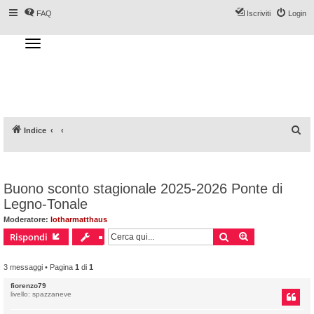
FAQ
Iscriviti
Login
T
o
g
Forum DoveSciare.it - Discussioni su
g
l
località sciistiche, impianti a fune, piste, sci
e
n
e materiali
a
v
i
g
a
C
Indice
t
i
e
o
n
r
c
Buono sconto stagionale 2025-2026 Ponte di
a
Legno-Tonale
Moderatore:
lotharmatthaus
Cerca
Ricerca avanz
Rispondi
3 messaggi • Pagina
1
di
1
fiorenzo79
livello: spazzaneve