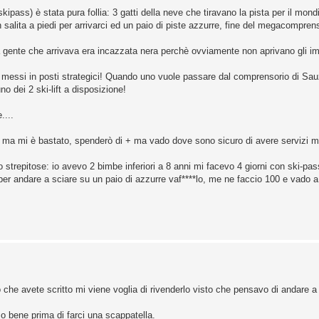
ipass) è stata pura follia: 3 gatti della neve che tiravano la pista per il mon
salita a piedi per arrivarci ed un paio di piste azzurre, fine del megacompren
a gente che arrivava era incazzata nera perchè ovviamente non aprivano gli imp
e messi in posti strategici! Quando uno vuole passare dal comprensorio di Sa
uno dei 2 ski-lift a disposizione!
....
e ma mi è bastato, spenderò di + ma vado dove sono sicuro di avere servizi mig
no strepitose: io avevo 2 bimbe inferiori a 8 anni mi facevo 4 giorni con ski-pas
er andare a sciare su un paio di azzurre vaf****lo, me ne faccio 100 e vado a
llo che avete scritto mi viene voglia di rivenderlo visto che pensavo di andare a
o bene prima di farci una scappatella.