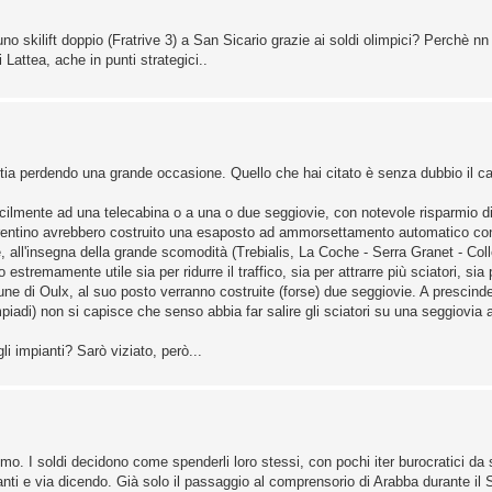
o skilift doppio (Fratrive 3) a San Sicario grazie ai soldi olimpici? Perchè nn
i Lattea, ache in punti strategici..
ia perdendo una grande occasione. Quello che hai citato è senza dubbio il 
facilmente ad una telecabina o a una o due seggiovie, con notevole risparmio d
entino avrebbero costruito una esaposto ad ammorsettamento automatico con
 all'insegna della grande scomodità (Trebialis, La Coche - Serra Granet - Coll
stremamente utile sia per ridurre il traffico, sia per attrarre più sciatori, sia
mune di Oulx, al suo posto verranno costruite (forse) due seggiovie. A prescind
piadi) non si capisce che senso abbia far salire gli sciatori su una seggiovia 
i impianti? Sarò viziato, però...
omo. I soldi decidono come spenderli loro stessi, con pochi iter burocratici da
pianti e via dicendo. Già solo il passaggio al comprensorio di Arabba durante il