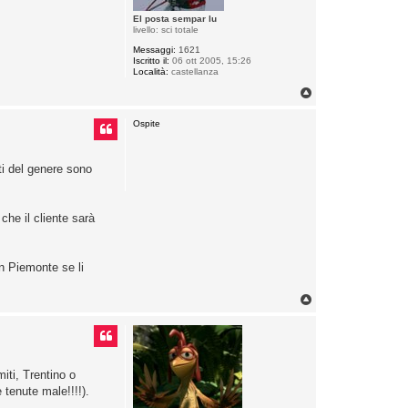
El posta sempar lu
livello: sci totale
Messaggi:
1621
Iscritto il:
06 ott 2005, 15:26
Località:
castellanza
T
o
p
Ospite
ti del genere sono
he il cliente sarà
In Piemonte se li
T
o
p
iti, Trentino o
 tenute male!!!!).