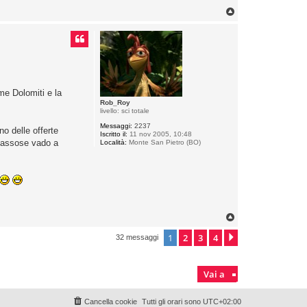
T
o
p
me Dolomiti e la
Rob_Roy
livello: sci totale
Messaggi:
2237
no delle offerte
Iscritto il:
11 nov 2005, 10:48
 sassose vado a
Località:
Monte San Pietro (BO)
T
o
p
1
2
3
4
Prossimo
32 messaggi
Vai a
Cancella cookie
Tutti gli orari sono
UTC+02:00