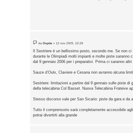
i
o
M
da
Ospite
»
12 nov 2005, 10:28
e
s
Il Sestriere è un bellissimo posto, secondo me. Se non c
s
durante le Olimpiadi molti impianti e molte piste saranno c
a
g
dal 9 gennaio 2006 per i preparativi. Prima ci saranno altri
g
i
o
Sauze d’Oulx, Claviere e Cesana non avranno alcuna limitaz
Sestriere: limitazioni a partire dal 9 gennaio sulle piste
della telecabina Col Basset. Nuova Telecabina Frateive ap
Stesso discorso vale per San Sicario: piste da gara e da a
Tutto il comprensorio sarà completamente accessibile agli sc
potrai divertirti alla grande