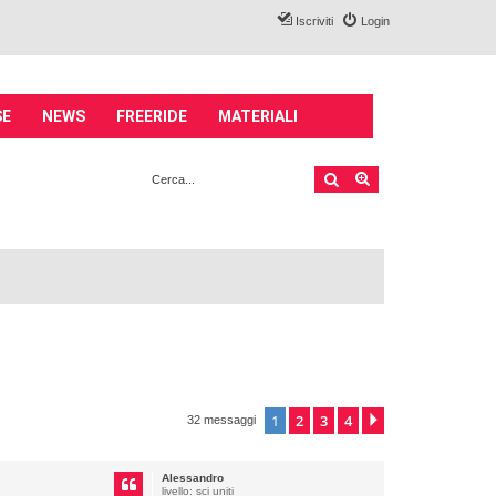
Iscriviti
Login
SE
NEWS
FREERIDE
MATERIALI
Cerca
Ricerca avanzata
1
2
3
4
Prossimo
32 messaggi
Alessandro
livello: sci uniti