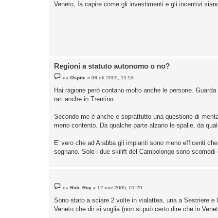
g
Veneto, fa capire come gli investimenti e gli incentivi siano
g
i
o
Regioni a statuto autonomo o no?
M
da
Ospite
»
08 ott 2005, 15:53
e
s
Hai ragione però contano molto anche le persone. Guarda q
s
rari anche in Trentino.
a
g
g
Secondo me è anche e soprattutto una questione di mentali
i
o
meno contento. Da qualche parte alzano le spalle, da qual
E' vero che ad Arabba gli impianti sono meno efficenti che 
sognano. Solo i due skilift del Campolongo sono scomodi e
M
da
Rob_Roy
»
12 nov 2005, 01:29
e
s
Sono stato a sciare 2 volte in vialattea, una a Sestriere e
s
Veneto che dir si voglia (non si può certo dire che in Veneto
a
g