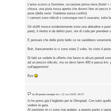
g
L'anno scorso a Sestriere, occasione prima neve (hotel + sk
i
o
chiusa, una pista rossa aperta che dovevi fare un pezzo in 
piste (della serie: Vialattea senza confini).
I cannoni sono ridicoli e comunque non li usavano, tutta l
Gli skilift invece evidentemente sono una abitudine e pur
pare), il rientro è da delirio puro, ore di coda per prendere 
E pensare che delle piste belle ce ne sarebbero veramente
Boh, francamente io ci sono stato 2 volte, ho visto 4 pist
Di fatti se vedete le offerte che fanno in alcuni periodi so
ad un prezzo ridicolo, ma se devo farmi 400 e passa km. p
sull'appennino!
Bye
M
da
El posta sempar lu
»
12 nov 2005, 09:57
e
s
Io ho preso già il biglietto per le Olimpiadi. Con tutto que
s
vedere la gara.
a
g
Al sestriere nn ci sono mai andato: a questo punto ci pens
g