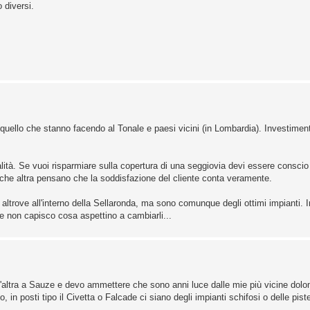
 diversi.
uello che stanno facendo al Tonale e paesi vicini (in Lombardia). Investimen
tà. Se vuoi risparmiare sulla copertura di una seggiovia devi essere conscio c
che altra pensano che la soddisfazione del cliente conta veramente.
altrove all'interno della Sellaronda, ma sono comunque degli ottimi impianti. 
 non capisco cosa aspettino a cambiarli...
 l'altra a Sauze e devo ammettere che sono anni luce dalle mie più vicine dolom
, in posti tipo il Civetta o Falcade ci siano degli impianti schifosi o delle piste