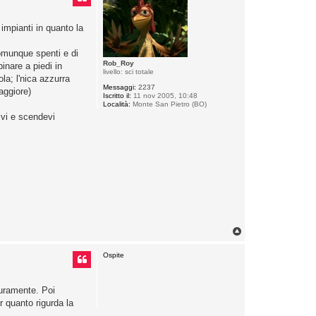
 impianti in quanto la
comunque spenti e di
Rob_Roy
inare a piedi in
livello: sci totale
la; l'nica azzurra
Messaggi:
2237
aggiore)
Iscritto il:
11 nov 2005, 10:48
Località:
Monte San Pietro (BO)
livi e scendevi
T
o
p
Ospite
icuramente. Poi
r quanto rigurda la