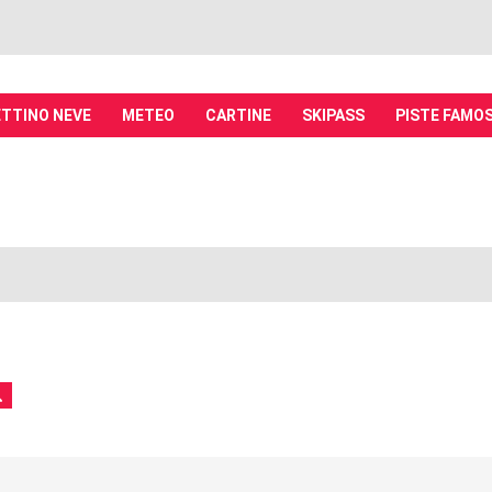
TTINO NEVE
METEO
CARTINE
SKIPASS
PISTE FAMO
it - Discussioni su località sciistiche,
piste, sci e materiali
tiche, piste sci, funivie e molto altro
ca
Ricerca avanzata