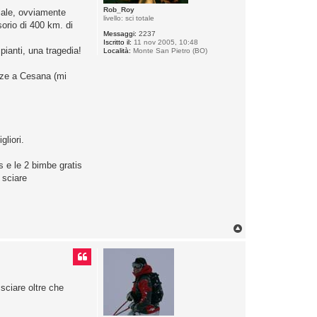
Rob_Roy
diale, ovviamente
livello: sci totale
sorio di 400 km. di
Messaggi:
2237
Iscritto il:
11 nov 2005, 10:48
ianti, una tragedia!
Località:
Monte San Pietro (BO)
uze a Cesana (mi
liori.
s e le 2 bimbe gratis
 sciare
T
o
p
 sciare oltre che