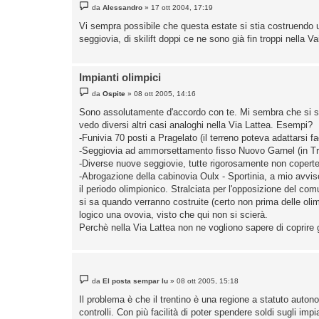
M
da
Alessandro
»
17 ott 2004, 17:19
e
s
Vi sempra possibile che questa estate si stia costruendo un
s
seggiovia, di skilift doppi ce ne sono già fin troppi nella Va
a
g
g
i
o
Impianti olimpici
M
da
Ospite
»
08 ott 2005, 14:16
e
s
Sono assolutamente d'accordo con te. Mi sembra che si st
s
vedo diversi altri casi analoghi nella Via Lattea. Esempi?
a
g
-Funivia 70 posti a Pragelato (il terreno poteva adattarsi 
g
-Seggiovia ad ammorsettamento fisso Nuovo Garnel (in Tr
i
o
-Diverse nuove seggiovie, tutte rigorosamente non coperte,
-Abrogazione della cabinovia Oulx - Sportinia, a mio avviso e
il periodo olimpionico. Stralciata per l'opposizione del co
si sa quando verranno costruite (certo non prima delle olim
logico una ovovia, visto che qui non si scierà.
Perchè nella Via Lattea non ne vogliono sapere di coprire gl
M
da
El posta sempar lu
»
08 ott 2005, 15:18
e
s
Il problema è che il trentino è una regione a statuto auton
s
controlli. Con più facilità di poter spendere soldi sugli im
a