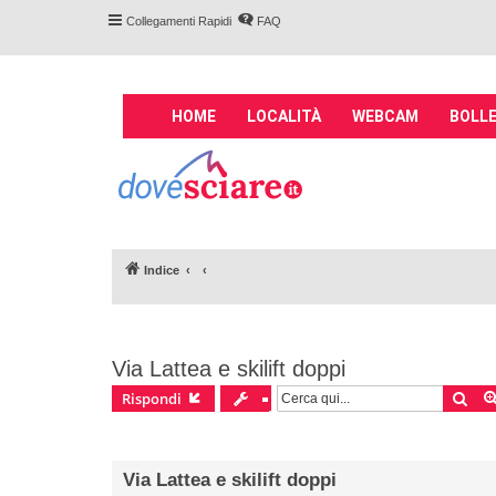
Collegamenti Rapidi
FAQ
M
HOME
LOCALITÀ
WEBCAM
BOLLE
a
i
Forum DoveSciare.
n
impianti a fune, 
n
Parliamo nel forum di località sciis
a
v
Indice
i
g
a
t
Via Lattea e skilift doppi
i
o
Cer
Rispondi
n
Via Lattea e skilift doppi