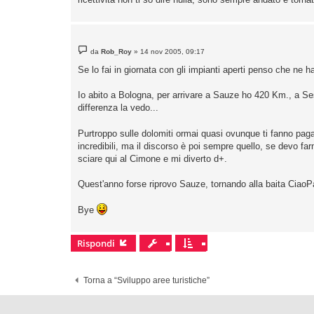
g
i
o
M
da
Rob_Roy
»
14 nov 2005, 09:17
e
s
Se lo fai in giornata con gli impianti aperti penso che ne 
s
a
g
Io abito a Bologna, per arrivare a Sauze ho 420 Km., a Ses
g
differenza la vedo...
i
o
Purtroppo sulle dolomiti ormai quasi ovunque ti fanno pagare
incredibili, ma il discorso è poi sempre quello, se devo fa
sciare qui al Cimone e mi diverto d+.
Quest'anno forse riprovo Sauze, tornando alla baita CiaoP
Bye
Rispondi
Torna a “Sviluppo aree turistiche”