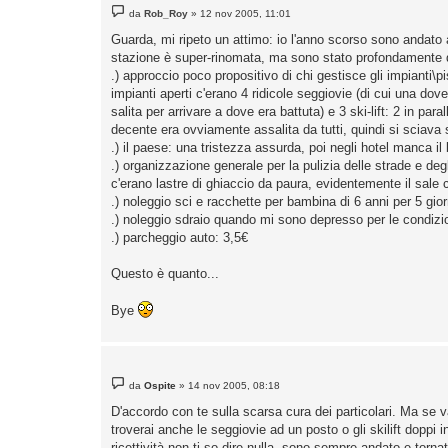
M
da
Rob_Roy
»
12 nov 2005, 11:01
e
s
Guarda, mi ripeto un attimo: io l'anno scorso sono andato al
s
stazione è super-rinomata, ma sono stato profondamente 
a
g
.) approccio poco propositivo di chi gestisce gli impianti\
g
impianti aperti c'erano 4 ridicole seggiovie (di cui una dov
i
o
salita per arrivare a dove era battuta) e 3 ski-lift: 2 in p
decente era ovviamente assalita da tutti, quindi si sciava s
.) il paese: una tristezza assurda, poi negli hotel manca il
.) organizzazione generale per la pulizia delle strade e deg
c'erano lastre di ghiaccio da paura, evidentemente il sale c
.) noleggio sci e racchette per bambina di 6 anni per 5 gior
.) noleggio sdraio quando mi sono depresso per le condizi
.) parcheggio auto: 3,5€
Questo è quanto...
Bye
M
da
Ospite
»
14 nov 2005, 08:18
e
s
D'accordo con te sulla scarsa cura dei particolari. Ma se vai
s
troverai anche le seggiovie ad un posto o gli skilift doppi
a
g
ricettività non ti so dire nulla, sono sempre andato e tornat