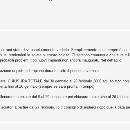
i sei mai stato devi assolutamente vederlo. Semplicemente non sempre è gest
hiusi rendendoti la sciata piuttosto noiosa. Ci saranno comunque chiusure e lim
 probabili problemi tipo nuovi impianti non ancora inaugurati. Nel dettaglio
ione di piste ed impianti durante tutto il periodo invernale
 di gara. CHIUSURA TOTALE dal 30 gennaio al 26 febbraio 2006 agli sciatori con 
erta fino al 26 gennaio (sempre se sarà pronta in tempo)
llenamento chiuse dal 9 al 29 gennaio e poi chiusura totale sino al 26 febbrai
iatori a partire dal 27 febbraio. Io ti consiglio di andarci dopo quella data pe