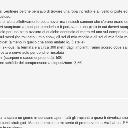
 Sestriere perchè pensavo di trovare una roba incredibile a livello di piste ed
deluso:
piste: c'era effettivamente poca neve, ma i ridicoli cannoni che c'erano erano 
evi scarpinare a piedi per prenderla e ti portava su una pista in cui dovevi scarp
arallelo per una pista azzurra di qualche centinaio di metro ed uno sul campo scuo
ui sassi (ho rovinato il mio snow, gli sci di mia moglie e gli sci di mia figlia m
 bidet (almeno in quello che sono andato io, 3 stelle)
li ski-bus: la fermata è a circa 300 metri dagli impianti; l'anno scorso dove sa
osta e serve solo per condire l'insalata
ni (scarponi e casco di proprietà): 50€
oni schifide del comprensorio a disposizione: 3,5€
 a sciare un giorno in cui siano aperti tutti gli impianti o quasi ti divertirai s
 in punti strategici. Ma nel complesso mi sento di promuovere la Via Lattea. PE
o in un giorno.