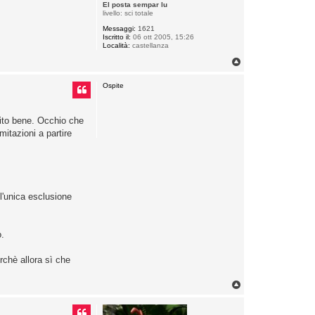
El posta sempar lu
livello: sci totale
Messaggi:
1621
Iscritto il:
06 ott 2005, 15:26
Località:
castellanza
T
o
p
Ospite
ito bene. Occhio che
itazioni a partire
l'unica esclusione
o.
rchè allora sì che
T
o
p