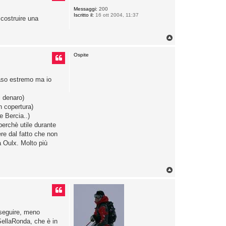
Messaggi:
200
Iscritto il:
16 ott 2004, 11:37
 costruire una
T
o
p
Ospite
caso estremo ma io
i denaro)
 copertura)
e Bercia..)
 perchè utile durante
ere dal fatto che non
a Oulx. Molto più
T
o
p
 seguire, meno
 SellaRonda, che è in