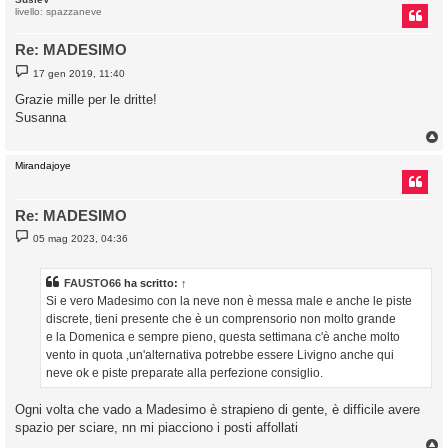
livello: spazzaneve
Re: MADESIMO
M
17 gen 2019, 11:40
e
s
Grazie mille per le dritte!
s
Susanna
a
g
g
i
o
Mirandajoye
Re: MADESIMO
M
05 mag 2023, 04:36
e
s
s
a
FAUSTO66
ha scritto:
↑
g
Si e vero Madesimo con la neve non è messa male e anche le piste
g
i
discrete, tieni presente che è un comprensorio non molto grande
o
e la Domenica e sempre pieno, questa settimana c'è anche molto
vento in quota ,un'alternativa potrebbe essere Livigno anche qui
neve ok e piste preparate alla perfezione consiglio.
Ogni volta che vado a Madesimo è strapieno di gente, è difficile avere
spazio per sciare, nn mi piacciono i posti affollati