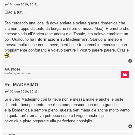
M
04 gen 2019, 15:41
e
s
Ciao a tutti,
s
a
g
Sto cercando una località dove andare a sciare questa domenica che
g
sia non troppo distante da bergamo (2 ore e mezza Max). Premetto che
i
o
spesso vado all’Aprica (che adoro) e al Tonale, ma volevo cambiare un
po’. Qualcuno ha
informazioni su Madesimo?
. Stando al meteo è
messa molto bene con la neve, però ho letto parecchie recensioni non
propriamente confortanti e volevo sentire il vostro parere parere. Grazie
FAUSTO66
livello: spazzaneve
Re: MADESIMO
M
05 gen 2019, 10:11
e
s
Si e vero Madesimo con la neve non è messa male e anche le piste
s
discrete, tieni presente che è un comprensorio non molto grande
a
g
e la Domenica e sempre pieno, questa settimana c'è anche molto vento
g
in quota ,un'alternativa potrebbe essere Livigno anche qui
i
o
neve ok e piste preparate alla perfezione consiglio.
SusieV