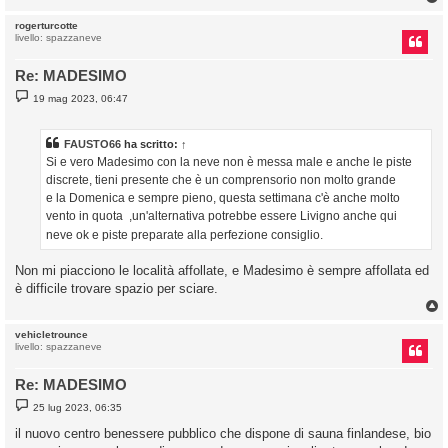
rogerturcotte
livello: spazzaneve
Re: MADESIMO
M
19 mag 2023, 06:47
e
s
s
a
FAUSTO66
ha scritto:
↑
g
Si e vero Madesimo con la neve non è messa male e anche le piste
g
i
discrete, tieni presente che è un comprensorio non molto grande
o
e la Domenica e sempre pieno, questa settimana c'è anche molto
vento in quota
,un'alternativa potrebbe essere Livigno anche qui
neve ok e piste preparate alla perfezione consiglio.
Non mi piacciono le località affollate, e Madesimo è sempre affollata ed
è difficile trovare spazio per sciare.
vehicletrounce
livello: spazzaneve
Re: MADESIMO
M
25 lug 2023, 06:35
e
s
il nuovo centro benessere pubblico che dispone di sauna finlandese, bio
s