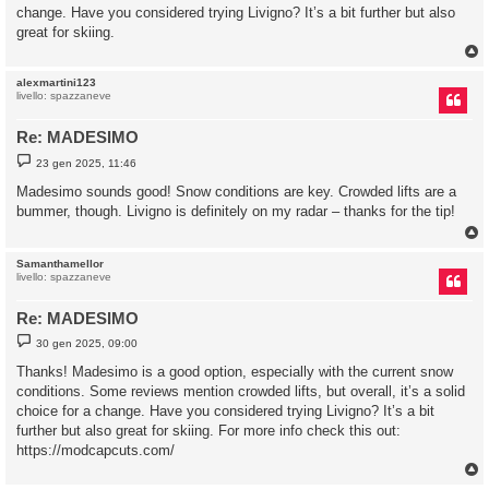
g
change. Have you considered trying Livigno? It’s a bit further but also
g
great for skiing.
i
o
alexmartini123
livello: spazzaneve
Re: MADESIMO
M
23 gen 2025, 11:46
e
s
Madesimo sounds good! Snow conditions are key. Crowded lifts are a
s
bummer, though. Livigno is definitely on my radar – thanks for the tip!
a
g
g
i
o
Samanthamellor
livello: spazzaneve
Re: MADESIMO
M
30 gen 2025, 09:00
e
s
Thanks! Madesimo is a good option, especially with the current snow
s
conditions. Some reviews mention crowded lifts, but overall, it’s a solid
a
g
choice for a change. Have you considered trying Livigno? It’s a bit
g
further but also great for skiing. For more info check this out:
i
o
https://modcapcuts.com/