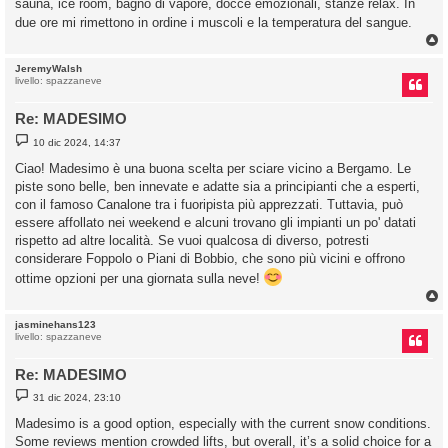
sauna,
ice room, bagno di vapore, docce emozionali, stanze relax. In
a
g
due ore mi rimettono in ordine i muscoli e la temperatura del sangue.
g
i
o
JeremyWalsh
livello: spazzaneve
Re: MADESIMO
M
10 dic 2024, 14:37
e
s
Ciao! Madesimo è una buona scelta per sciare vicino a Bergamo. Le
s
piste sono belle, ben innevate e adatte sia a principianti che a esperti,
a
g
con il famoso Canalone tra i fuoripista più apprezzati. Tuttavia, può
g
essere affollato nei weekend e alcuni trovano gli impianti un po' datati
i
o
rispetto ad altre località. Se vuoi qualcosa di diverso, potresti
considerare Foppolo o Piani di Bobbio, che sono più vicini e offrono
ottime opzioni per una giornata sulla neve!
jasminehans123
livello: spazzaneve
Re: MADESIMO
M
31 dic 2024, 23:10
e
s
Madesimo is a good option, especially with the current snow conditions.
s
Some reviews mention crowded lifts, but overall, it’s a solid choice for a
a