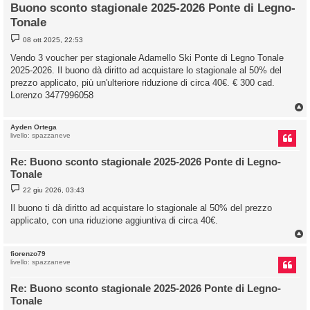
Buono sconto stagionale 2025-2026 Ponte di Legno-
Tonale
M
08 ott 2025, 22:53
e
s
Vendo 3 voucher per stagionale Adamello Ski Ponte di Legno Tonale
s
2025-2026. Il buono dà diritto ad acquistare lo stagionale al 50% del
a
g
prezzo applicato, più un'ulteriore riduzione di circa 40€. € 300 cad.
g
Lorenzo 3477996058
i
o
Ayden Ortega
livello: spazzaneve
Re: Buono sconto stagionale 2025-2026 Ponte di Legno-
Tonale
M
22 giu 2026, 03:43
e
s
Il buono ti dà diritto ad acquistare lo stagionale al 50% del prezzo
s
applicato, con una riduzione aggiuntiva di circa 40€.
a
g
g
i
o
fiorenzo79
livello: spazzaneve
Re: Buono sconto stagionale 2025-2026 Ponte di Legno-
Tonale