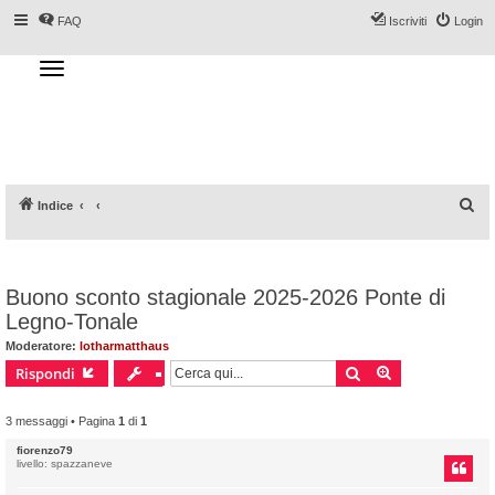
FAQ
Iscriviti
Login
T
o
g
Forum DoveSciare.it - Discussioni su
g
l
località sciistiche, impianti a fune, piste, sci
e
n
e materiali
a
v
i
g
a
C
Indice
t
i
e
o
n
r
c
Buono sconto stagionale 2025-2026 Ponte di
a
Legno-Tonale
Moderatore:
lotharmatthaus
Cerca
Ricerca avanz
Rispondi
3 messaggi • Pagina
1
di
1
fiorenzo79
livello: spazzaneve